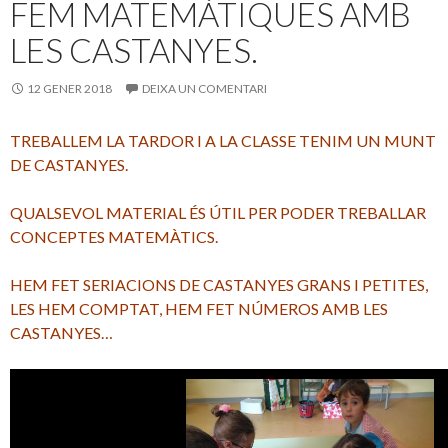
FEM MATEMÀTIQUES AMB
k
ix
LES CASTANYES.
12 GENER 2018
DEIXA UN COMENTARI
TREBALLEM LA TARDOR I A LA CLASSE TENIM UN MUNT
DE CASTANYES.
QUALSEVOL MATERIAL ÉS ÚTIL PER PODER TREBALLAR
CONCEPTES MATEMÀTICS.
HEM FET SERIACIONS DE CASTANYES GRANS I PETITES,
LES HEM COMPTAT, HEM FET NÚMEROS AMB LES
CASTANYES…