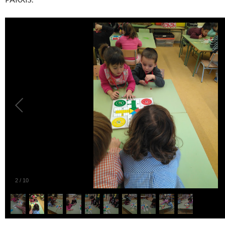
2
/
10