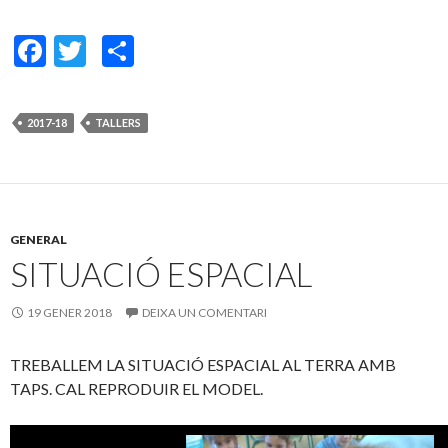
F
T
C
ac
w
o
e
itt
m
2017-18
TALLERS
b
er
p
o
ar
o
te
k
ix
GENERAL
SITUACIÓ ESPACIAL
19 GENER 2018
DEIXA UN COMENTARI
TREBALLEM LA SITUACIÓ ESPACIAL AL TERRA AMB
TAPS. CAL REPRODUIR EL MODEL.