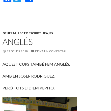
ac
w
o
e
itt
m
b
er
p
o
ar
GENERAL
,
LECTOESCRIPTURA
,
P5
o
te
ANGLÉS
k
ix
12 GENER 2018
DEIXA UN COMENTARI
AQUEST CURS TAMBÉ FEM ANGLÉS.
AMB EN JOSEP RODRIGUEZ,
PERÒ TOTS LI DIEM PEPITO.