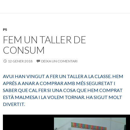
b
er
p
o
ar
o
te
k
ix
P5
FEM UN TALLER DE
CONSUM
12 GENER 2018
DEIXA UN COMENTARI
AVUI HAN VINGUT A FER UN TALLER A LA CLASSE. HEM
APRÉS A ANAR A COMPRAR AMB MÉS SEGURETAT I
SABER QUE CAL FER SI UNA COSA QUE HEM COMPRAT
ESTÀ MALMESA I LA VOLEM TORNAR. HA SIGUT MOLT
DIVERTIT.