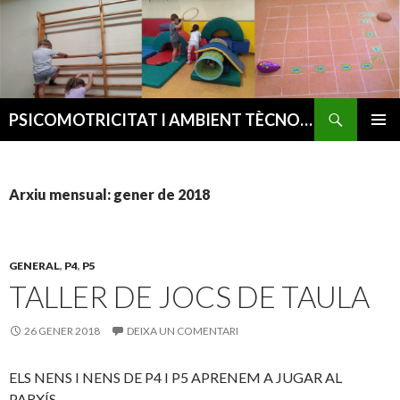
Cerca
PSICOMOTRICITAT I AMBIENT TÈCNOLÒGIC
VÉS
MENÚ
AL
PRINCI
CONTINGUT
Arxiu mensual: gener de 2018
GENERAL
,
P4
,
P5
TALLER DE JOCS DE TAULA
26 GENER 2018
DEIXA UN COMENTARI
ELS NENS I NENS DE P4 I P5 APRENEM A JUGAR AL
PARXÍS.