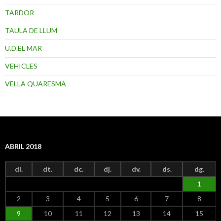
TARDOR
TAULA DE LLUM
U.D.EL MAR
VEHICLES
VELLA QUARESMA
ABRIL 2018
dl.
dt.
dc.
dj.
dv.
ds.
dg.
1
2
3
4
5
6
7
8
9
10
11
12
13
14
15