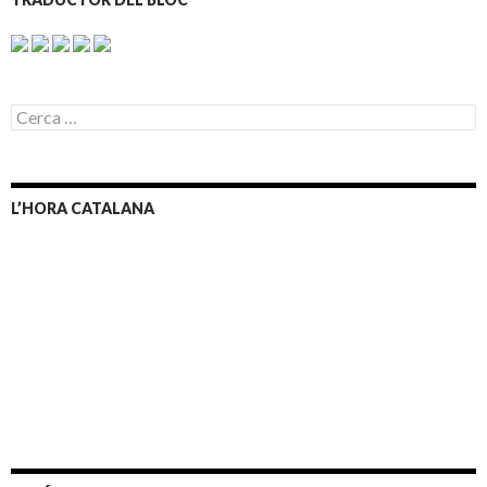
C
e
r
c
a
L’HORA CATALANA
: