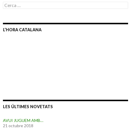
C
e
r
c
a
L’HORA CATALANA
:
LES ÚLTIMES NOVETATS
AVUI JUGUEM AMB…
21 octubre 2018