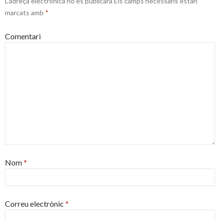
L'adreça electrònica no es publicarà
Els camps necessaris estan
marcats amb
*
Comentari
Nom
*
Correu electrònic
*