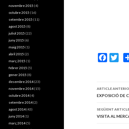
novembre 2015
(4)
octubre 2015
(16)
setembre 2015
(11)
agost 2015
(8)
juliol 2015
(22)
juny 2015
(6)
maig 2015
(1)
abril 2015
(2)
F
T
març 2015
(1)
ac
w
febrer 2015
(5)
e
itt
gener 2015
(8)
desembre 2014
(23)
b
er
novembre 2014
(15)
ARTICLE ANTERI
o
Navegaci
EXPOSICIÓ DE 
octubre 2014
(4)
o
setembre 2014
(2)
pels
agost 2014
(43)
SEGÜENT ARTICL
k
articles
VISITA AL MERC
juny 2014
(1)
març 2014
(5)