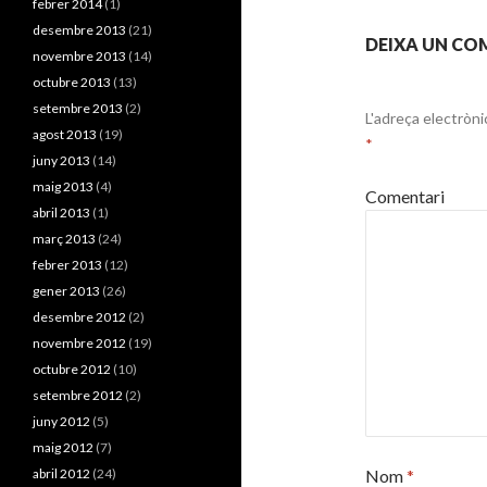
febrer 2014
(1)
desembre 2013
(21)
DEIXA UN CO
novembre 2013
(14)
octubre 2013
(13)
setembre 2013
(2)
L'adreça electròni
agost 2013
(19)
*
juny 2013
(14)
maig 2013
(4)
Comentari
abril 2013
(1)
març 2013
(24)
febrer 2013
(12)
gener 2013
(26)
desembre 2012
(2)
novembre 2012
(19)
octubre 2012
(10)
setembre 2012
(2)
juny 2012
(5)
maig 2012
(7)
abril 2012
(24)
Nom
*