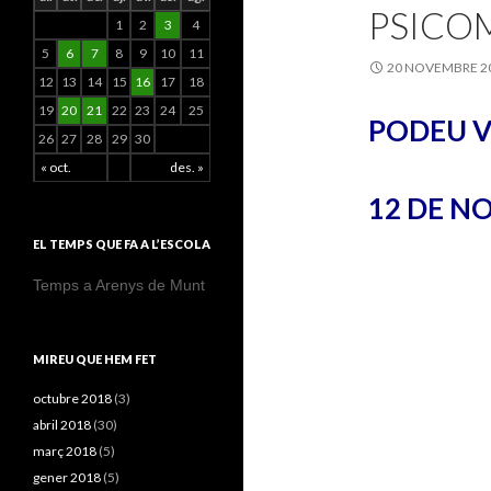
PSICO
1
2
3
4
5
6
7
8
9
10
11
20 NOVEMBRE 2
12
13
14
15
16
17
18
19
20
21
22
23
24
25
PODEU VE
26
27
28
29
30
« oct.
des. »
12 DE N
EL TEMPS QUE FA A L’ESCOLA
Temps a Arenys de Munt
MIREU QUE HEM FET
octubre 2018
(3)
abril 2018
(30)
març 2018
(5)
gener 2018
(5)