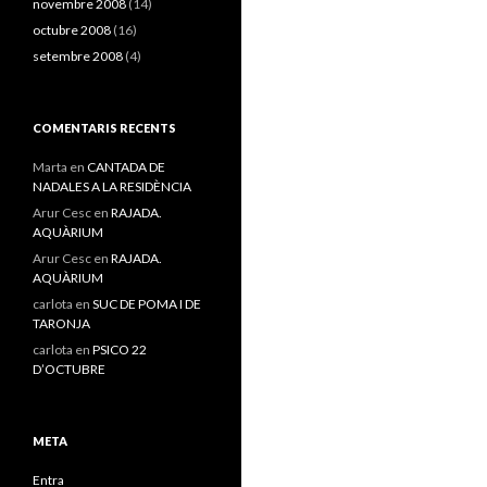
novembre 2008
(14)
octubre 2008
(16)
setembre 2008
(4)
COMENTARIS RECENTS
Marta
en
CANTADA DE
NADALES A LA RESIDÈNCIA
Arur Cesc
en
RAJADA.
AQUÀRIUM
Arur Cesc
en
RAJADA.
AQUÀRIUM
carlota
en
SUC DE POMA I DE
TARONJA
carlota
en
PSICO 22
D’OCTUBRE
META
Entra