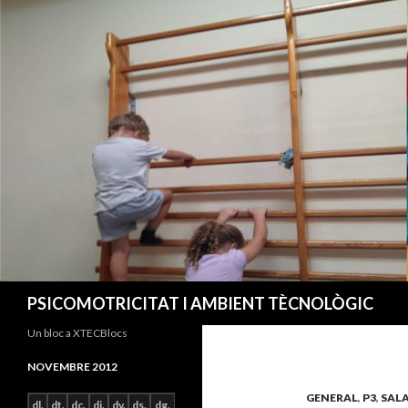
Cerca
PSICOMOTRICITAT I AMBIENT TÈCNOLÒGIC
Un bloc a XTECBlocs
NOVEMBRE 2012
GENERAL
,
P3
,
SALA
dl.
dt.
dc.
dj.
dv.
ds.
dg.