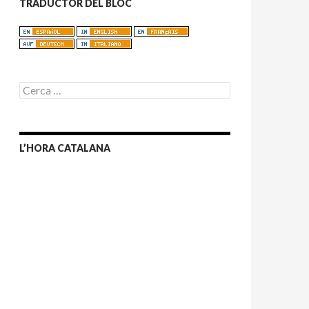
TRADUCTOR DEL BLOC
C
e
r
c
a
L’HORA CATALANA
: