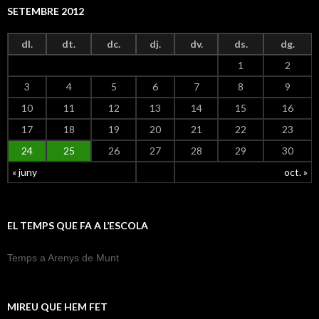
SETEMBRE 2012
dl.
dt.
dc.
dj.
dv.
ds.
dg.
1
2
3
4
5
6
7
8
9
10
11
12
13
14
15
16
17
18
19
20
21
22
23
24
25
26
27
28
29
30
« juny
oct. »
EL TEMPS QUE FA A L’ESCOLA
Temps a Arenys de Munt
MIREU QUE HEM FET