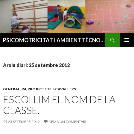
Cerca
PSICOMOTRICITAT I AMBIENT TÈCNOLÒGIC
VÉS
MENÚ
AL
PRINCI
CONTINGUT
Arxiu diari: 25 setembre 2012
GENERAL
,
P4
,
PROJECTE: ELS CAVALLERS
ESCOLLIM EL NOM DE LA
CLASSE.
25 SETEMBRE 2012
DEIXA UN COMENTARI