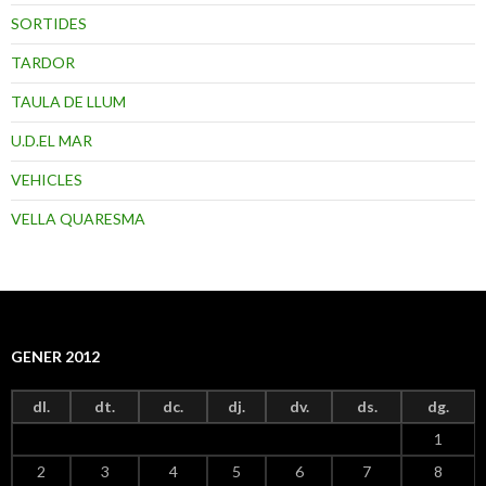
SORTIDES
TARDOR
TAULA DE LLUM
U.D.EL MAR
VEHICLES
VELLA QUARESMA
GENER 2012
dl.
dt.
dc.
dj.
dv.
ds.
dg.
1
2
3
4
5
6
7
8