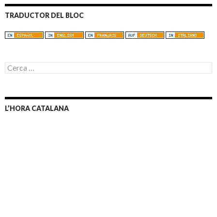
TRADUCTOR DEL BLOC
C
e
r
c
a
L’HORA CATALANA
: