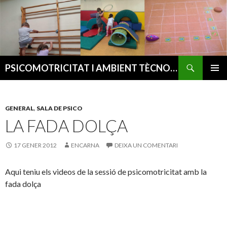
Cerca
PSICOMOTRICITAT I AMBIENT TÈCNOLÒGIC
VÉS
MENÚ
AL
PRINCI
CONTINGUT
GENERAL
,
SALA DE PSICO
LA FADA DOLÇA
17 GENER 2012
ENCARNA
DEIXA UN COMENTARI
Aqui teniu els videos de la sessió de psicomotricitat amb la
fada dolça