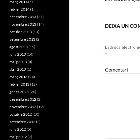
articles
març 2014
(5)
febrer 2014
(1)
desembre 2013
(21)
novembre 2013
(14)
DEIXA UN CO
octubre 2013
(13)
setembre 2013
(2)
agost 2013
(19)
L'adreça electròni
juny 2013
(14)
*
maig 2013
(4)
Comentari
abril 2013
(1)
març 2013
(24)
febrer 2013
(12)
gener 2013
(26)
desembre 2012
(2)
novembre 2012
(19)
octubre 2012
(10)
setembre 2012
(2)
juny 2012
(5)
maig 2012
(7)