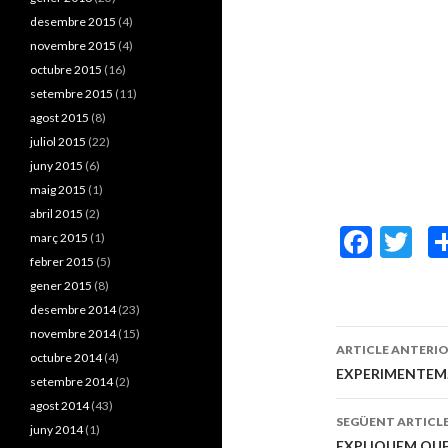
desembre 2015
(4)
novembre 2015
(4)
octubre 2015
(16)
setembre 2015
(11)
agost 2015
(8)
juliol 2015
(22)
juny 2015
(6)
maig 2015
(1)
abril 2015
(2)
F
T
març 2015
(1)
febrer 2015
(5)
ac
w
gener 2015
(8)
e
itt
desembre 2014
(23)
b
er
novembre 2014
(15)
ARTICLE ANTERI
octubre 2014
(4)
o
Navegaci
EXPERIMENTEM
setembre 2014
(2)
o
agost 2014
(43)
pels
SEGÜENT ARTICL
k
juny 2014
(1)
EXPLIQUEM QUE 