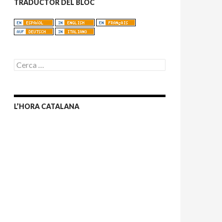
TRADUCTOR DEL BLOC
C
e
r
c
a
L’HORA CATALANA
: