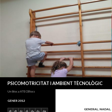
Cerca
PSICOMOTRICITAT I AMBIENT TÈCNOLÒGIC
Un bloc a XTECBlocs
GENER 2012
GENERAL
,
NADAL
,
dl.
dt.
dc.
dj.
dv.
ds.
dg.