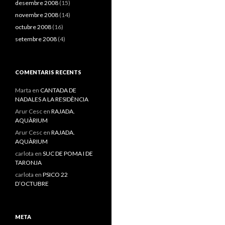
desembre 2008
(15)
novembre 2008
(14)
octubre 2008
(16)
setembre 2008
(4)
COMENTARIS RECENTS
Marta
en
CANTADA DE
NADALES A LA RESIDÈNCIA
Arur Cesc
en
RAJADA.
AQUÀRIUM
Arur Cesc
en
RAJADA.
AQUÀRIUM
carlota
en
SUC DE POMA I DE
TARONJA
carlota
en
PSICO 22
D’OCTUBRE
META