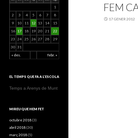
FEM CA
1
2
3
4
5
6
7
8
17 GENER 2012
9
10
11
12
13
14
15
16
17
18
19
20
21
22
23
24
25
26
27
28
29
30
31
« des.
febr. »
EL TEMPS QUE FA A L’ESCOLA
Temps a Arenys de Munt
MIREU QUE HEM FET
octubre 2018
(3)
abril 2018
(30)
març 2018
(5)