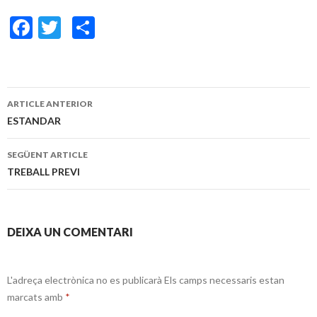
F
T
C
ac
w
o
e
itt
m
b
er
p
ARTICLE ANTERIOR
o
ar
Navegació
ESTANDAR
o
te
pels
SEGÜENT ARTICLE
k
ix
articles
TREBALL PREVI
DEIXA UN COMENTARI
L'adreça electrònica no es publicarà
Els camps necessaris estan
marcats amb
*