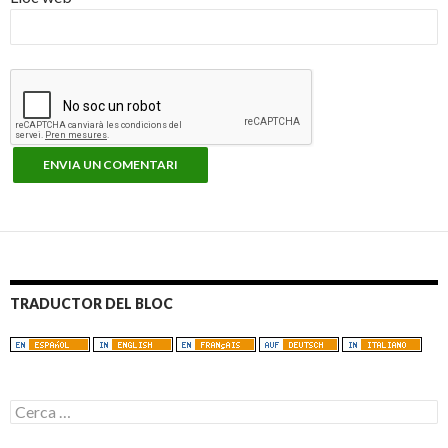
TRADUCTOR DEL BLOC
C
e
r