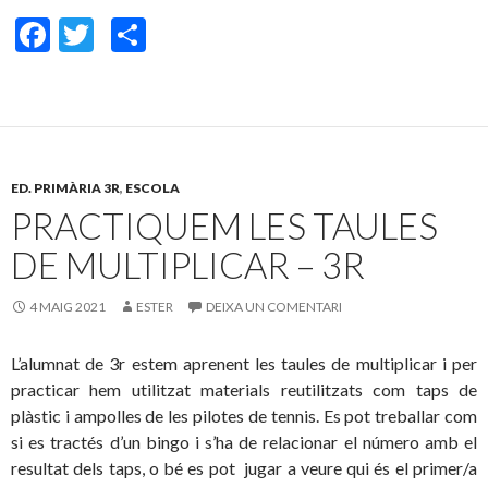
F
T
C
ac
w
o
e
itt
m
b
er
p
o
ar
ED. PRIMÀRIA 3R
,
ESCOLA
o
te
PRACTIQUEM LES TAULES
k
ix
DE MULTIPLICAR – 3R
4 MAIG 2021
ESTER
DEIXA UN COMENTARI
L’alumnat de 3r estem aprenent les taules de multiplicar i per
practicar hem utilitzat materials reutilitzats com taps de
plàstic i ampolles de les pilotes de tennis. Es pot treballar com
si es tractés d’un bingo i s’ha de relacionar el número amb el
resultat dels taps, o bé es pot jugar a veure qui és el primer/a