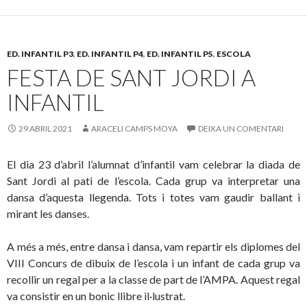
e
itt
m
b
er
p
o
ar
ED. INFANTIL P3
,
ED. INFANTIL P4
,
ED. INFANTIL P5
,
ESCOLA
o
te
FESTA DE SANT JORDI A
k
ix
INFANTIL
29 ABRIL 2021
ARACELI CAMPS MOYA
DEIXA UN COMENTARI
El dia 23 d’abril l’alumnat d’infantil vam celebrar la diada de
Sant Jordi al pati de l’escola. Cada grup va interpretar una
dansa d’aquesta llegenda. Tots i totes vam gaudir ballant i
mirant les danses.
A més a més, entre dansa i dansa, vam repartir els diplomes del
VIII Concurs de dibuix de l’escola i un infant de cada grup va
recollir un regal per a la classe de part de l’AMPA. Aquest regal
va consistir en un bonic llibre il·lustrat.