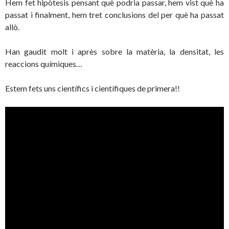
Hem fet hipòtesis pensant què podria passar, hem vist què ha
passat i finalment, hem tret conclusions del per què ha passat
allò.
Han gaudit molt i après sobre la matèria, la densitat, les
reaccions químiques…
Estem fets uns científics i científiques de primera!!