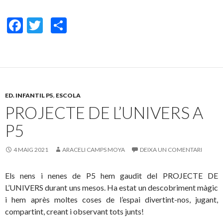
F
T
C
ac
w
o
e
itt
m
b
er
p
o
ar
ED. INFANTIL P5
,
ESCOLA
o
te
PROJECTE DE L’UNIVERS A
k
ix
P5
4 MAIG 2021
ARACELI CAMPS MOYA
DEIXA UN COMENTARI
Els nens i nenes de P5 hem gaudit del PROJECTE DE
L’UNIVERS durant uns mesos. Ha estat un descobriment màgic
i hem après moltes coses de l’espai divertint-nos, jugant,
compartint, creant i observant tots junts!