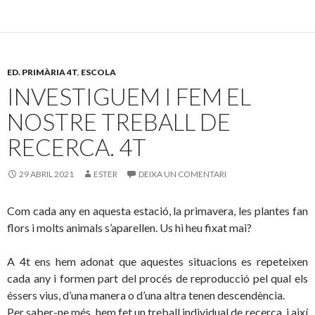
e
itt
m
b
er
p
o
ar
ED. PRIMÀRIA 4T
,
ESCOLA
o
te
INVESTIGUEM I FEM EL
k
ix
NOSTRE TREBALL DE
RECERCA. 4T
29 ABRIL 2021
ESTER
DEIXA UN COMENTARI
Com cada any en aquesta estació, la primavera, les plantes fan
flors i molts animals s’aparellen. Us hi heu fixat mai?
A 4t ens hem adonat que aquestes situacions es repeteixen
cada any i formen part del procés de reproducció pel qual els
éssers vius, d’una manera o d’una altra tenen descendència.
Per saber-ne més, hem fet un treball individual de recerca, i així