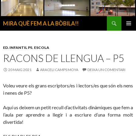
Cerca
MIRA QUÈ FEM A LA BÒBILA!!
VÉS
MENÚ
AL
PRINCI
CONTINGUT
ED. INFANTIL P5
,
ESCOLA
RACONS DE LLENGUA – P5
20 MAIG 2021
ARACELI CAMPS MOYA
DEIXA UN COMENTARI
Voleu veure els grans escriptors/es i lectors/es que són els nens
i nenes de P5?
Aquí us deixem un petit recull d’activitats dinàmiques que fem a
l’aula per aprendre a llegir i a escriure d’una forma molt
divertida!