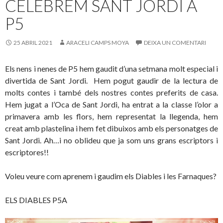
CELEBREM SANT JORDI A
k
ix
P5
25 ABRIL 2021
ARACELI CAMPS MOYA
DEIXA UN COMENTARI
Els nens i nenes de P5 hem gaudit d’una setmana molt especial i
divertida de Sant Jordi. Hem pogut gaudir de la lectura de
molts contes i també dels nostres contes preferits de casa.
Hem jugat a l’Oca de Sant Jordi, ha entrat a la classe l’olor a
primavera amb les flors, hem representat la llegenda, hem
creat amb plastelina i hem fet dibuixos amb els personatges de
Sant Jordi. Ah…i no oblideu que ja som uns grans escriptors i
escriptores!!
Voleu veure com aprenem i gaudim els Diables i les Farnaques?
ELS DIABLES P5A