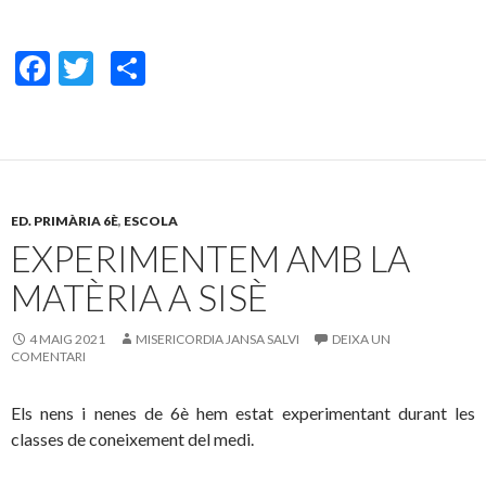
F
T
C
ac
w
o
e
itt
m
b
er
p
o
ar
ED. PRIMÀRIA 6È
,
ESCOLA
o
te
EXPERIMENTEM AMB LA
k
ix
MATÈRIA A SISÈ
4 MAIG 2021
MISERICORDIA JANSA SALVI
DEIXA UN
COMENTARI
Els nens i nenes de 6è hem estat experimentant durant les
classes de coneixement del medi.