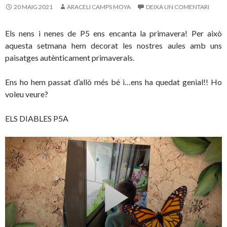
20 MAIG 2021
ARACELI CAMPS MOYA
DEIXA UN COMENTARI
Els nens i nenes de P5 ens encanta la primavera! Per això
aquesta setmana hem decorat les nostres aules amb uns
paisatges autènticament primaverals.
Ens ho hem passat d’allò més bé i…ens ha quedat genial!! Ho
voleu veure?
ELS DIABLES P5A