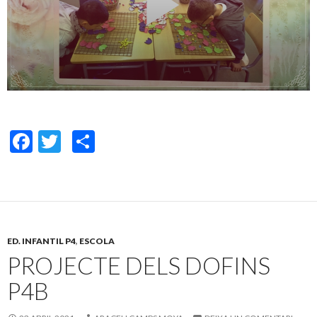
F
T
C
ac
w
o
e
itt
m
b
er
p
o
ar
ED. INFANTIL P4
,
ESCOLA
o
te
PROJECTE DELS DOFINS
k
ix
P4B