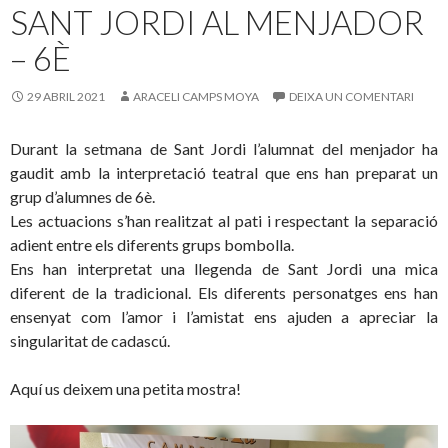
o
te
SANT JORDI AL MENJADOR
k
ix
– 6È
29 ABRIL 2021
ARACELI CAMPS MOYA
DEIXA UN COMENTARI
Durant la setmana de Sant Jordi l’alumnat del menjador ha
gaudit amb la interpretació teatral que ens han preparat un
grup d’alumnes de 6è.
Les actuacions s’han realitzat al pati i respectant la separació
adient entre els diferents grups bombolla.
Ens han interpretat una llegenda de Sant Jordi una mica
diferent de la tradicional. Els diferents personatges ens han
ensenyat com l’amor i l’amistat ens ajuden a apreciar la
singularitat de cadascú.
Aquí us deixem una petita mostra!