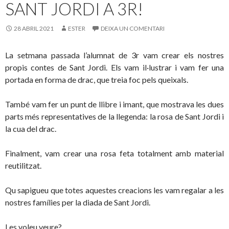
o
te
SANT JORDI A 3R!
k
ix
28 ABRIL 2021
ESTER
DEIXA UN COMENTARI
La setmana passada l’alumnat de 3r vam crear els nostres
propis contes de Sant Jordi. Els vam il·lustrar i vam fer una
portada en forma de drac, que treia foc pels queixals.
També vam fer un punt de llibre i imant, que mostrava les dues
parts més representatives de la llegenda: la rosa de Sant Jordi i
la cua del drac.
Finalment, vam crear una rosa feta totalment amb material
reutilitzat.
Qu sapigueu que totes aquestes creacions les vam regalar a les
nostres famílies per la diada de Sant Jordi.
Les voleu veure?