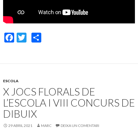
F
T
C
ac
w
o
e
itt
m
b
er
p
o
ar
ESCOLA
o
te
X JOCS FLORALS DE
k
ix
L’ESCOLA I VIII CONCURS DE
DIBUIX
29 ABRIL 2021
MARC
DEIXA UN COMENTARI