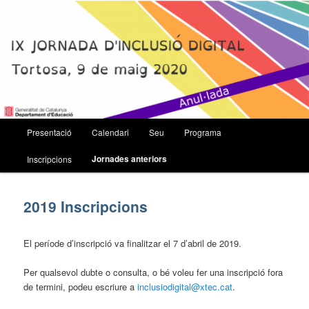
Jornada d'inclusió digital
Menú
Presentació
Calendari
Seu
Programa
Aneu
principal
Jornades anteriors
Inscripcions
al
contingut
2019 Inscripcions
principal
El període d’inscripció va finalitzar el 7 d’abril de 2019.
Per qualsevol dubte o consulta, o bé voleu fer una inscripció fora
de termini, podeu escriure a
inclusiodigital@xtec.cat
.