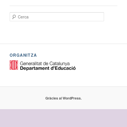
C
e
r
c
a
ORGANITZA
Gràcies al WordPress.