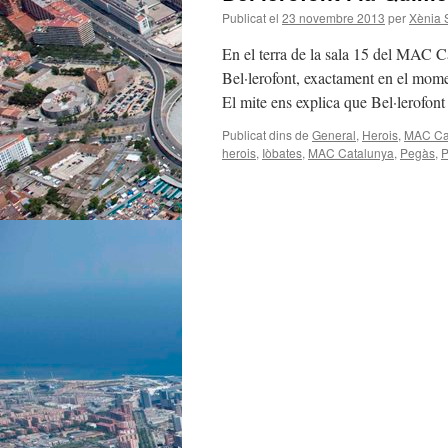
Publicat el
23 novembre 2013
per
Xènia 
En el terra de la sala 15 del MAC C
Bel·lerofont, exactament en el mome
El mite ens explica que Bel·lerofo
Publicat dins de
General
,
Herois
,
MAC Ca
herois
,
Iòbates
,
MAC Catalunya
,
Pegàs
,
P