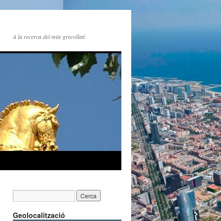
A la recerca del mite grecollatí
Geolocalització