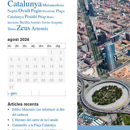
Catalunya
Metamorfosis
Ovidi
Pegàs
Neptú
Plaça
Persèfone
Posidó
Catalunya
Príap
Rutes
Sicília
literàries
Sortides
Tel·lus
Teogonia
Zeus
Àrtemis
Troia
agost 2026
dl.
dt.
dc.
dj.
dv.
ds.
dg.
1
2
3
4
5
6
7
8
9
10
11
12
13
14
15
16
17
18
19
20
21
22
23
24
25
26
27
28
29
30
31
« gen.
Articles recents
Edifici Mercurio i les referèncis al déu
del caduceu
L’Hermes del carrer de la Canuda
Ganimedes a la Plaça Catalunya
El carro de l’ Aurora de Ca l’Erasme