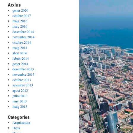
Arxius
gener 2020
octubre 2017
maig 2016
març 2016
desembre 2014
novembre 2014
octubre 2014
maig 2014
abril 2014
febrer 2014
gener 2014
desembre 2013
novembre 2013
octubre 2013
setembre 2013
agost 2013
juliol 2013
juny 2013
maig 2013
Categories
Arquitectura
Déus
Dracs