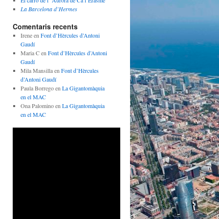
La Barcelona d’Hermes
Comentaris recents
Irene
en
Font d’Hèrcules d’Antoni
Gaudí
Maria C
en
Font d’Hèrcules d’Antoni
Gaudí
Mila Mansilla
en
Font d’Hèrcules
d’Antoni Gaudí
Paula Borrego
en
La Gigantomàquia
en el MAC
Ona Palomino
en
La Gigantomàquia
en el MAC