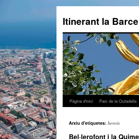
Itinerant la Barc
Pàgina d'inici
Parc de la Ciutadella
Vés
al
herois
Arxiu d'etiquetes:
contingut
Bel·lerofont i la Quim