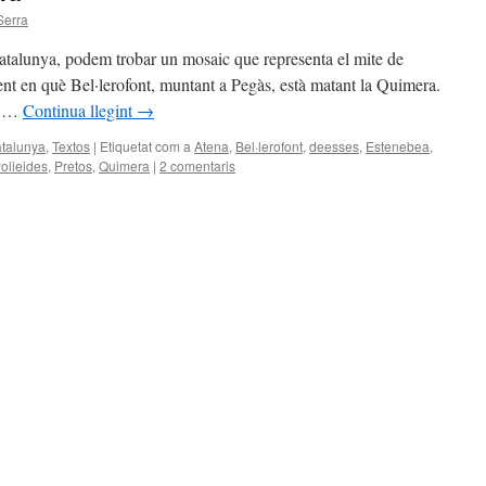
Serra
atalunya, podem trobar un mosaic que representa el mite de
nt en què Bel·lerofont, muntant a Pegàs, està matant la Quimera.
nt …
Continua llegint
→
talunya
,
Textos
|
Etiquetat com a
Atena
,
Bel·lerofont
,
deesses
,
Estenebea
,
olieides
,
Pretos
,
Quimera
|
2 comentaris