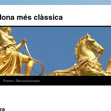
elona més clàssica
Premis i Reconeixements
era