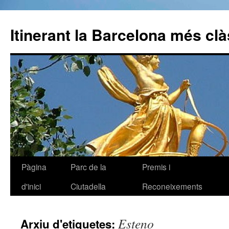
Itinerant la Barcelona més cl
Pàgina
Parc de la
Premis i
Vés
d'inici
Ciutadella
Reconeixements
al
contingut
Esteno
Arxiu d'etiquetes: