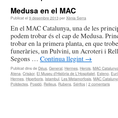
Medusa en el MAC
Publicat el
9 desembre 2013
per
Xènia Serra
En el MAC Catalunya, una de les princi
podem trobar és el cap de Medusa. Pri
trobar en la primera planta, en que trobe
funeràries, un Pulvini, un Acroteri i Re
Segons …
Continua llegint
→
Publicat dins de
Déus
,
General
,
Hermes
,
Herois
,
MAC Cataluny
Atena
,
Crisàor
,
El Museu d'Història de L'Hospitalet
,
Esteno
,
Eurí
Hermes
,
Hiperboris
,
Istambul
,
Les Metamorfosis
,
MAC Cataluny
Polidectes
,
Posidó
,
Relleus
,
Rubens
,
Sérifos
|
2 comentaris