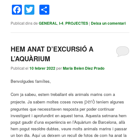
Facebook
Twitter
Comparteix
Publicat dins de
GENERAL
,
I-4
,
PROJECTES
|
Deixa un comentari
HEM ANAT D’EXCURSIÓ A
L’AQUÀRIUM
Publicat el
10 febrer 2022
per
Maria Belen Diez Prado
Benvolgudes famílies,
Com ja sabeu, estem treballant els animals marins com a
però
projecte. Ja sabem moltes coses noves
teníem algunes
preguntes que necessitaven resposta per poder continuar
investigant i aprofundint en aquest tema. Aquesta setmana hem
pogut gaudir d’una experiència en l’Aquàrium de Barcelona, allà
hem pogut resoldre dubtes, veure molts animals marins i passar
un bon dia. Aquí us deixem un recull de fotos de com ha anat la