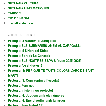
SETMANA CULTURAL
SETMANA MATEMÀTIQUES
TARDOR
TIO DE NADAL
Treball sistemàtic
ARTICLES RECENTS
Protegit: I3 Gaudim al Xaragall!!!
Protegit: ELS SUBMARINS ANEM AL XARAGALL!
Protegit: I5 L’Hort del Dídac
Protegit: Sortida La Censada
Protegit: ELS NOSTRES ESPAIS (curs: 2025-2026)
Protegit: Art d’hivern I5
Protegit: I4: PER QUÈ TÉ TANTS COLORS L’ARC DE SANT
MARTÍ
Protegit: I3: Com venim a l’escola?
Protegit: Fem neu!
Protegit: Iniciem nou projecte!
Protegit: I4: Juguem amb els números!
Protegit: I4: Ens divertim amb la tardor!
Protegit: Fem teatre! (I3)