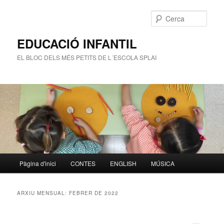
Cerca
EDUCACIÓ INFANTIL
EL BLOC DELS MÉS PETITS DE L´ESCOLA SPLAI
Menú
Pàgina d'inici
CONTES
ENGLISH
MÚSICA
Aneu
Aneu
principal
al
al
ARXIU MENSUAL:
FEBRER DE 2022
contingut
contingut