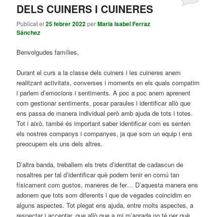
DELS CUINERS I CUINERES
Publicat el
25 febrer 2022
per
Maria Isabel Ferraz
Sánchez
Benvolgudes famílies,
Durant el curs a la classe dels cuiners i les cuineres anem
realitzant activitats, converses i moments en els quals compatim
i parlem d’emocions i sentiments. A poc a poc anem aprenent
com gestionar sentiments, posar paraules i identificar allò que
ens passa de manera individual però amb ajuda de tots i totes.
Tot i això, també és important saber identificar com es senten
els nostres companys i companyes, ja que som un equip i ens
preocupem els uns dels altres.
D’altra banda, treballem els trets d’identitat de cadascun de
nosaltres per tal d’identificar què podem tenir en comú tan
físicament com gustos, maneres de fer… D’aquesta manera ens
adonem que tots som diferents i que de vegades coincidim en
alguns aspectes. Tot plegat ens ajuda, entre molts aspectes, a
respectar i acceptar, que allò que a mi m’agrada no té per què