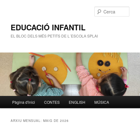
Cerca
EDUCACIÓ INFANTIL
EL BLOC DELS MÉS PETITS DE L´ESCOLA SPLAI
Menú
Pàgina d'inici
CONTES
ENGLISH
MÚSICA
Aneu
Aneu
principal
al
al
ARXIU MENSUAL:
MAIG DE 2026
contingut
contingut