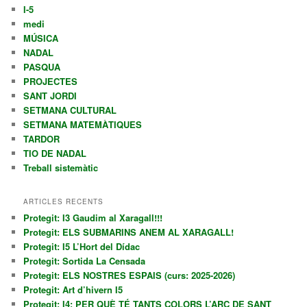
I-5
medi
MÚSICA
NADAL
PASQUA
PROJECTES
SANT JORDI
SETMANA CULTURAL
SETMANA MATEMÀTIQUES
TARDOR
TIO DE NADAL
Treball sistemàtic
ARTICLES RECENTS
Protegit: I3 Gaudim al Xaragall!!!
Protegit: ELS SUBMARINS ANEM AL XARAGALL!
Protegit: I5 L’Hort del Dídac
Protegit: Sortida La Censada
Protegit: ELS NOSTRES ESPAIS (curs: 2025-2026)
Protegit: Art d’hivern I5
Protegit: I4: PER QUÈ TÉ TANTS COLORS L’ARC DE SANT