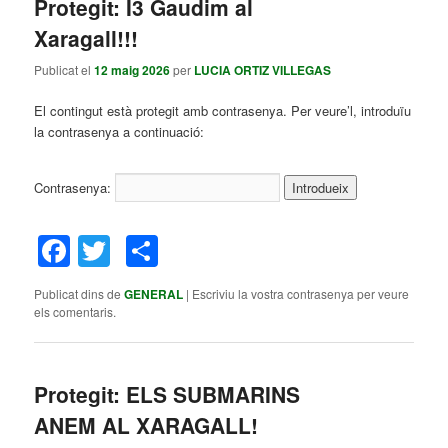
Protegit: I3 Gaudim al
principal
secundari
Xaragall!!!
Publicat el
12 maig 2026
per
LUCIA ORTIZ VILLEGAS
El contingut està protegit amb contrasenya. Per veure’l, introduïu
la contrasenya a continuació:
Contrasenya:
Facebook
Twitter
Comparteix
Publicat dins de
GENERAL
|
Escriviu la vostra contrasenya per veure
els comentaris.
Protegit: ELS SUBMARINS
ANEM AL XARAGALL!