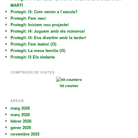
MARTÍ
Protegit: I3: Com venim a l’escola?
Protegit: Fem neu!
Protegit: Iniciem nou projecte!
Protegit: I4: Juguem amb els números!
Protegit: I4: Ens divertim amb la tardor!
Protegit: Fem teatre! (I3)
Protegit: La meva família (I5)
Protegit: I3 Els elefants
COMPTADOR DE VISITES
hit counter
ARXIUS
maig 2026
març 2026
febrer 2026
gener 2026
novembre 2025