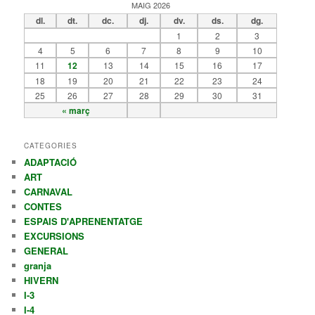
MAIG 2026
dl.
dt.
dc.
dj.
dv.
ds.
dg.
1
2
3
4
5
6
7
8
9
10
11
12
13
14
15
16
17
18
19
20
21
22
23
24
25
26
27
28
29
30
31
« març
CATEGORIES
ADAPTACIÓ
ART
CARNAVAL
CONTES
ESPAIS D'APRENENTATGE
EXCURSIONS
GENERAL
granja
HIVERN
I-3
I-4