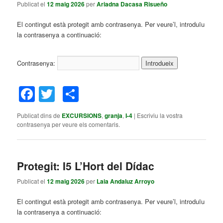
Publicat el
12 maig 2026
per
Ariadna Dacasa Risueño
El contingut està protegit amb contrasenya. Per veure’l, introduïu
la contrasenya a continuació:
Contrasenya:
Facebook
Twitter
Comparteix
Publicat dins de
EXCURSIONS
,
granja
,
I-4
|
Escriviu la vostra
contrasenya per veure els comentaris.
Protegit: I5 L’Hort del Dídac
Publicat el
12 maig 2026
per
Laia Andaluz Arroyo
El contingut està protegit amb contrasenya. Per veure’l, introduïu
la contrasenya a continuació: