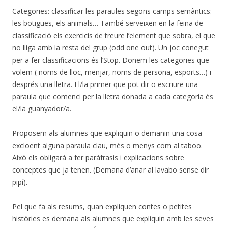
Categories: classificar les paraules segons camps semàntics:
les botigues, els animals… També serveixen en la feina de
classificació els exercicis de treure l’element que sobra, el que
no lliga amb la resta del grup (odd one out). Un joc conegut
per a fer classificacions és l’Stop. Donem les categories que
volem ( noms de lloc, menjar, noms de persona, esports…) i
després una lletra. El/la primer que pot dir o escriure una
paraula que comenci per la lletra donada a cada categoria és
el/la guanyador/a.
Proposem als alumnes que expliquin o demanin una cosa
excloent alguna paraula clau, més o menys com al taboo.
Això els obligarà a fer paràfrasis i explicacions sobre
conceptes que ja tenen. (Demana d’anar al lavabo sense dir
pipí).
Pel que fa als resums, quan expliquen contes o petites
històries es demana als alumnes que expliquin amb les seves