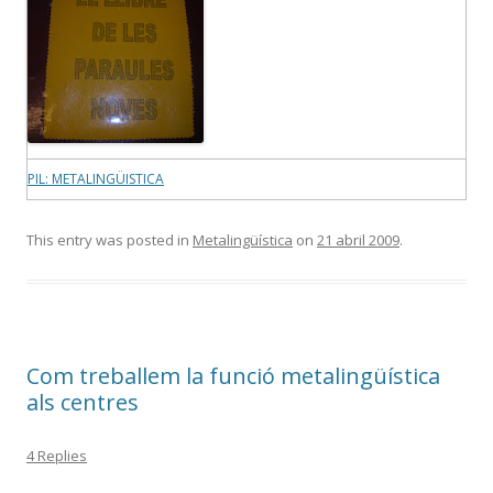
PIL: METALINGÜISTICA
This entry was posted in
Metalingüística
on
21 abril 2009
.
Com treballem la funció metalingüística
als centres
4 Replies