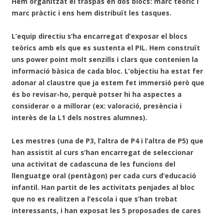
Hem organitzat el traspàs en dos blocs: marc teòric i
marc pràctic i ens hem distribuït les tasques.
L’equip directiu s’ha encarregat d’exposar el blocs
teòrics amb els que es sustenta el PIL. Hem construït
uns power point molt senzills i clars que contenien la
informació bàsica de cada bloc. L’objectiu ha estat fer
adonar al claustre que ja estem fet immersió però que
és bo revisar-ho, perquè potser hi ha aspectes a
considerar o a millorar (ex: valoració, presència i
interès de la L1 dels nostres alumnes).
Les mestres (una de P3, l’altra de P4 i l’altra de P5) que
han assistit al curs s’han encarregat de seleccionar
una activitat de cadascuna de les funcions del
llenguatge oral (pentàgon) per cada curs d’educació
infantil. Han partit de les activitats penjades al bloc
que no es realitzen a l’escola i que s’han trobat
interessants, i han exposat les 5 proposades de cares