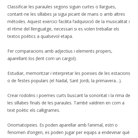
Classificar les paraules segons siguin curtes o llargues,
contant-ne les síl·labes ja sigui picant de mans o amb altres
mètodes. Aquest exercici facilita l’adquisició de la musicalitat i
el ritme del llenguatge, necessari si es volen treballar els
textos poètics a qualsevol etapa.
Fer comparacions amb adjectius i elements propers,
aparellant-los (lent com un cargol).
Estudiar, memoritzar i interpretar les poesies de les estacions
o de festes populars (el Nadal, Sant Jordi, la primavera…).
Crear rodolins i poemes curts buscant la sonoritat i la rima de
les síl·labes finals de les paraules. També valdrien en com a
text poètic els cal·ligrames.
Onomatopeies. Es poden aparellar amb l’animal, estri o
fenomen d’origen, es poden jugar per equips a endevinar què