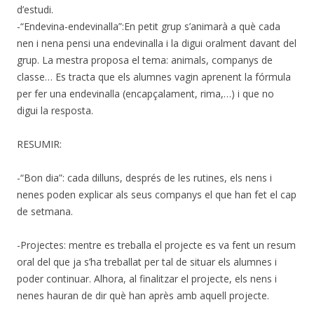
d’estudi.
-“Endevina-endevinalla”:En petit grup s’animarà a què cada
nen i nena pensi una endevinalla i la digui oralment davant del
grup. La mestra proposa el tema: animals, companys de
classe… Es tracta que els alumnes vagin aprenent la fórmula
per fer una endevinalla (encapçalament, rima,…) i que no
digui la resposta.
RESUMIR:
-“Bon dia”: cada dilluns, després de les rutines, els nens i
nenes poden explicar als seus companys el que han fet el cap
de setmana.
-Projectes: mentre es treballa el projecte es va fent un resum
oral del que ja s’ha treballat per tal de situar els alumnes i
poder continuar. Alhora, al finalitzar el projecte, els nens i
nenes hauran de dir què han après amb aquell projecte.