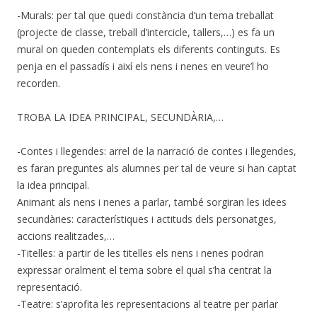
-Murals: per tal que quedi constància d’un tema treballat
(projecte de classe, treball d’intercicle, tallers,…) es fa un
mural on queden contemplats els diferents continguts. Es
penja en el passadís i així els nens i nenes en veure’l ho
recorden.
TROBA LA IDEA PRINCIPAL, SECUNDÀRIA,…
-Contes i llegendes: arrel de la narració de contes i llegendes,
es faran preguntes als alumnes per tal de veure si han captat
la idea principal.
Animant als nens i nenes a parlar, també sorgiran les idees
secundàries: característiques i actituds dels personatges,
accions realitzades,…
-Titelles: a partir de les titelles els nens i nenes podran
expressar oralment el tema sobre el qual s’ha centrat la
representació.
-Teatre: s’aprofita les representacions al teatre per parlar