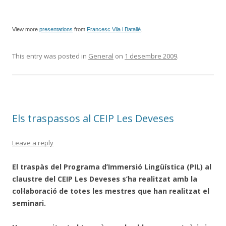
View more
presentations
from
Francesc Vila i Batallé
.
This entry was posted in
General
on
1 desembre 2009
.
Els traspassos al CEIP Les Deveses
Leave a reply
El traspàs del Programa d’Immersió Lingüística (PIL) al
claustre del CEIP Les Deveses s’ha realitzat amb la
col·laboració de totes les mestres que han realitzat el
seminari.