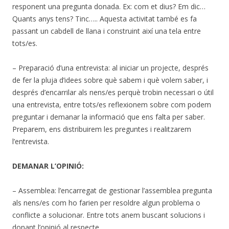
responent una pregunta donada. Ex: com et dius? Em dic…
Quants anys tens? Tinc….. Aquesta activitat també es fa
passant un cabdell de llana i construint així una tela entre
tots/es.
– Preparació d’una entrevista: al iniciar un projecte, després
de fer la pluja d’idees sobre què sabem i què volem saber, i
després d’encarrilar als nens/es perquè trobin necessari o útil
una entrevista, entre tots/es reflexionem sobre com podem
preguntar i demanar la informació que ens falta per saber.
Preparem, ens distribuirem les preguntes i realitzarem
l’entrevista.
DEMANAR L’OPINIÓ:
– Assemblea: l’encarregat de gestionar l’assemblea pregunta
als nens/es com ho farien per resoldre algun problema o
conflicte a solucionar. Entre tots anem buscant solucions i
donant l’opinió al respecte.