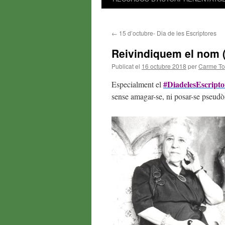
←
15 d’octubre- Dia de les Escriptores
Reivindiquem el nom ( 
Publicat el
16 octubre 2018
per
Carme Tor
#DiadelesEscript
Especialment el
sense amagar-se, ni posar-se pseud