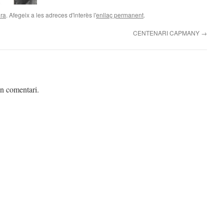
ura
. Afegeix a les adreces d'interès l'
enllaç permanent
.
CENTENARI CAPMANY
→
un comentari.