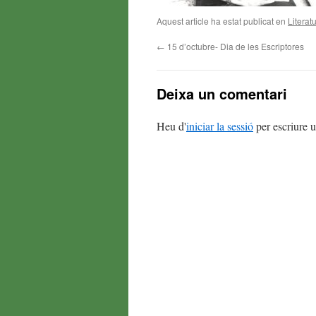
Aquest article ha estat publicat en
Literat
←
15 d’octubre- Dia de les Escriptores
Deixa un comentari
Heu d'
iniciar la sessió
per escriure 