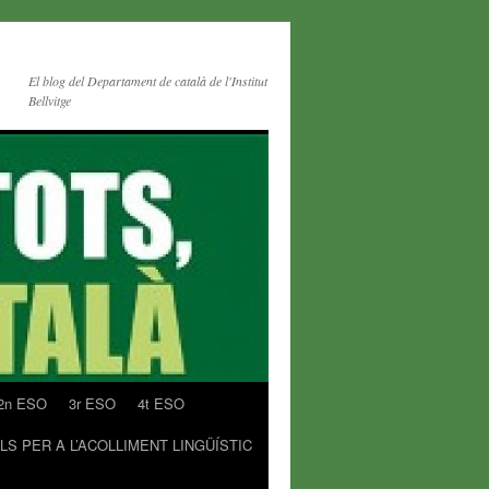
El blog del Departament de català de l'Institut
Bellvitge
2n ESO
3r ESO
4t ESO
LS PER A L’ACOLLIMENT LINGÜÍSTIC