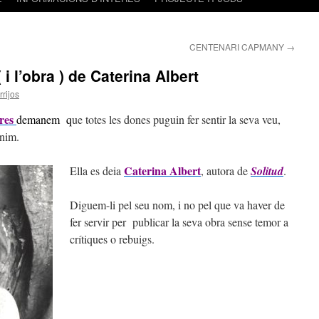
CENTENARI CAPMANY
→
i l’obra ) de Caterina Albert
rijos
ores
demanem
q
ue totes les dones puguin fer sentir la seva veu,
ònim.
Caterina Albert
Ella es deia
, autora de
Solitud
.
Diguem-li pel seu nom, i no pel que va haver de
fer servir per publicar la seva obra sense temor a
crítiques o rebuigs.