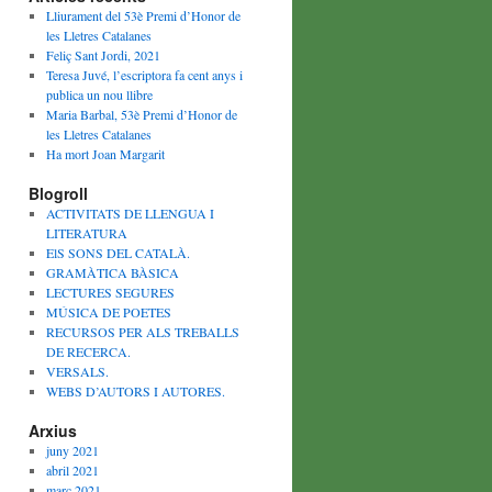
Lliurament del 53è Premi d’Honor de
les Lletres Catalanes
Feliç Sant Jordi, 2021
Teresa Juvé, l’escriptora fa cent anys i
publica un nou llibre
Maria Barbal, 53è Premi d’Honor de
les Lletres Catalanes
Ha mort Joan Margarit
Blogroll
ACTIVITATS DE LLENGUA I
LITERATURA
ElS SONS DEL CATALÀ.
GRAMÀTICA BÀSICA
LECTURES SEGURES
MÚSICA DE POETES
RECURSOS PER ALS TREBALLS
DE RECERCA.
VERSALS.
WEBS D’AUTORS I AUTORES.
Arxius
juny 2021
abril 2021
març 2021