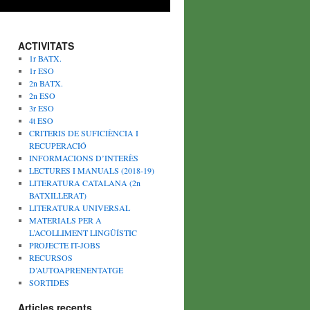
ACTIVITATS
1r BATX.
1r ESO
2n BATX.
2n ESO
3r ESO
4t ESO
CRITERIS DE SUFICIÈNCIA I
RECUPERACIÓ
INFORMACIONS D’INTERÈS
LECTURES I MANUALS (2018-19)
LITERATURA CATALANA (2n
BATXILLERAT)
LITERATURA UNIVERSAL
MATERIALS PER A
L’ACOLLIMENT LINGÜÍSTIC
PROJECTE IT-JOBS
RECURSOS
D’AUTOAPRENENTATGE
SORTIDES
Articles recents