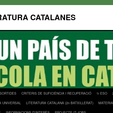
ERATURA CATALANES
SORTIDES
CRITERIS DE SUFICIÈNCIA I RECUPERACIÓ
1r ESO
A UNIVERSAL
LITERATURA CATALANA (2n BATXILLERAT)
MATERIA
E
INFORMACIONS D’INTERÈS
PROJECTE IT-JOBS