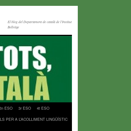
El blog del Departament de català de l'Institut
Bellvitge
2n ESO
3r ESO
4t ESO
LS PER A L’ACOLLIMENT LINGÜÍSTIC