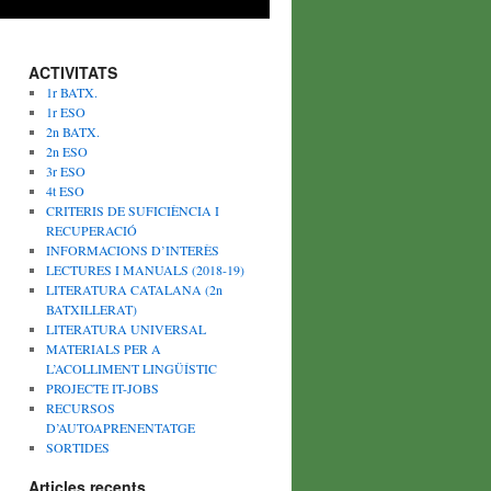
ACTIVITATS
1r BATX.
1r ESO
2n BATX.
2n ESO
3r ESO
4t ESO
CRITERIS DE SUFICIÈNCIA I
RECUPERACIÓ
INFORMACIONS D’INTERÈS
LECTURES I MANUALS (2018-19)
LITERATURA CATALANA (2n
BATXILLERAT)
LITERATURA UNIVERSAL
MATERIALS PER A
L’ACOLLIMENT LINGÜÍSTIC
PROJECTE IT-JOBS
RECURSOS
D’AUTOAPRENENTATGE
SORTIDES
Articles recents