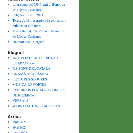
Lliurament del 53è Premi d’Honor de
les Lletres Catalanes
Feliç Sant Jordi, 2021
Teresa Juvé, l’escriptora fa cent anys i
publica un nou llibre
Maria Barbal, 53è Premi d’Honor de
les Lletres Catalanes
Ha mort Joan Margarit
Blogroll
ACTIVITATS DE LLENGUA I
LITERATURA
ElS SONS DEL CATALÀ.
GRAMÀTICA BÀSICA
LECTURES SEGURES
MÚSICA DE POETES
RECURSOS PER ALS TREBALLS
DE RECERCA.
VERSALS.
WEBS D’AUTORS I AUTORES.
Arxius
juny 2021
abril 2021
març 2021