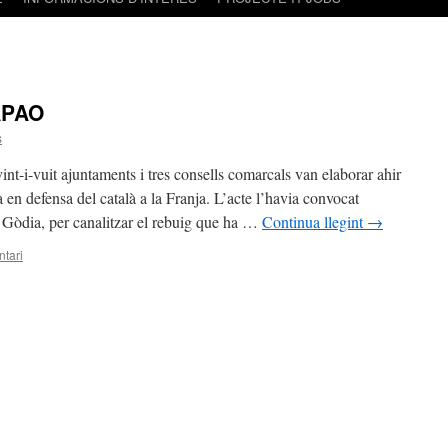
LAPAO
s
int-i-vuit ajuntaments i tres consells comarcals van elaborar ahir
n defensa del català a la Franja. L’acte l’havia convocat
Gòdia, per canalitzar el rebuig que ha …
Continua llegint
→
tari