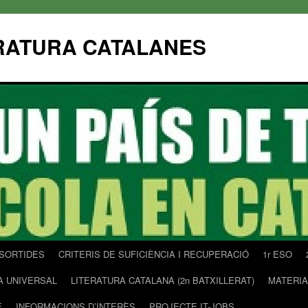
ERATURA CATALANES
SORTIDES
CRITERIS DE SUFICIÈNCIA I RECUPERACIÓ
1r ESO
A UNIVERSAL
LITERATURA CATALANA (2n BATXILLERAT)
MATERIA
E
INFORMACIONS D’INTERÈS
PROJECTE IT-JOBS