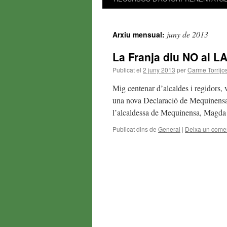
juny de 2013
Arxiu mensual:
La Franja diu NO al 
Publicat el
2 juny 2013
per
Carme Torrijo
Mig centenar d’alcaldes i regidors, v
una nova Declaració de Mequinensa e
l’alcaldessa de Mequinensa, Magda 
Publicat dins de
General
|
Deixa un comen