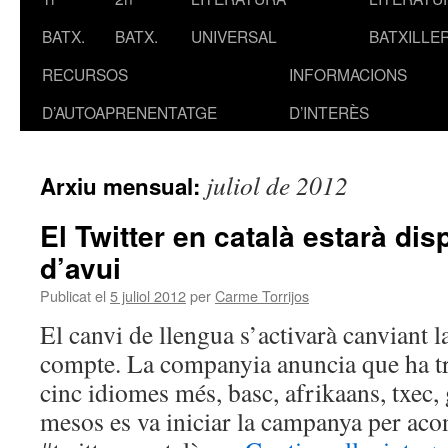
BATX.
BATX.
UNIVERSAL
BATXILLE
RECURSOS
INFORMACIONS
D’AUTOAPRENENTATGE
D’INTERÈS
juliol de 2012
Arxiu mensual:
El Twitter en català estarà dis
d’avui
Publicat el
5 juliol 2012
per
Carme Torrijos
El canvi de llengua s’activarà canviant l
compte. La companyia anuncia que ha tra
cinc idiomes més, basc, afrikaans, txec, 
mesos es va iniciar la campanya per aco