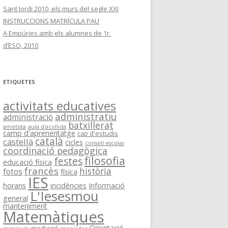
Sant Jordi 2010, els murs del segle XXI
INSTRUCCIONS MATRÍCULA PAU
A Empúries amb els alumnes de 1r.
d’ESO, 2010
ETIQUETES
activitats educatives
administratiu
administració
batxillerat
ametista
aula d'acollida
camp d'aprenentatge
cap d'estudis
català
castellà
cicles
consell escolar
coordinació pedagògica
filosofia
festes
educació física
francès
història
fotos
física
IES
horaris
incidències
Informació
L'Iesesmou
general
manteniment
Matemàtiques
Orientació