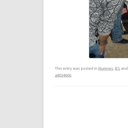
This entry was posted in
Alumnes
,
IES
and
a8034606
.