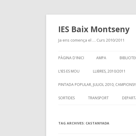
IES Baix Montseny
Ja ens comença el … Curs 2010/2011
PÀGINA D'INICI
AMPA
BIBLIOTE
L’IES ES MOU
LLIBRES, 2010/2011
PINTADA POPULAR, JULIOL 2010, CAMPIONS!!!
SORTIDES
TRANSPORT
DEPART
TAG ARCHIVES:
CASTANYADA