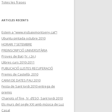
Totes les frases
ARTICLES RECENTS
Estem a “www.insbaixmontseny.cat”!
Ubuntu pintada octubre 2010
HORARI 7 SETEMBRE
PREINSCRIPCIÓ UNIVERSITÀRIA
Proves de Bat (1r. i 2n.)
Llibres curs 2010-2011
PUBLICACIÓ LLISTES RECUPERACIÓ
Premis de Castellà, 2010
CANVI DE DATES PAU 2010
Festa de Sant Jordi 2010 entrega de
premis
Chariots of fire, 1r. d’ESO, Sant Jordi 2010
Els murs del segle XXI amb música de Luz
Casal