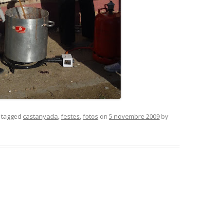
 tagged
castanyada
,
festes
,
fotos
on
5 novembre 2009
by