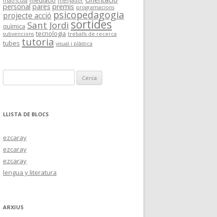
mediació
matrícula
menjador
personal
pares
premis
programacions
psicopedagogia
projecte acció
sortides
Sant Jordi
quìmica
tecnologia
subvencions
treballs de recerca
tutoria
tubes
visual i plàstica
C
e
r
c
LLISTA DE BLOCS
a
:
ezcaray
ezcaray
ezcaray
lengua y literatura
ARXIUS