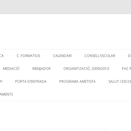
Skip
to
CA
C. FORMATIUS
CALENDARI
CONSELL ESCOLAR
D
content
MEDIACIÓ
MENJADOR
ORGANITZACIÓ, 2009/2010
PAC 
!!
PORTA D’ENTRADA
PROGRAMA AMETISTA
SALUT I ESCO
AMENTS