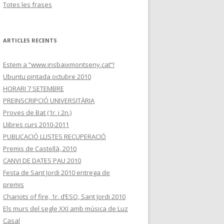
Totes les frases
ARTICLES RECENTS
Estem a “www.insbaixmontseny.cat”!
Ubuntu pintada octubre 2010
HORARI 7 SETEMBRE
PREINSCRIPCIÓ UNIVERSITÀRIA
Proves de Bat (1r. i 2n.)
Llibres curs 2010-2011
PUBLICACIÓ LLISTES RECUPERACIÓ
Premis de Castellà, 2010
CANVI DE DATES PAU 2010
Festa de Sant Jordi 2010 entrega de
premis
Chariots of fire, 1r. d’ESO, Sant Jordi 2010
Els murs del segle XXI amb música de Luz
Casal