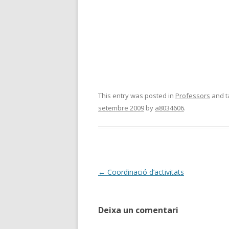
This entry was posted in
Professors
and 
setembre 2009
by
a8034606
.
Post
←
Coordinació d’activitats
navigation
Deixa un comentari