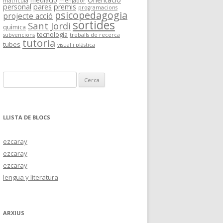
mediació
matrícula
menjador
personal
pares
premis
programacions
psicopedagogia
projecte acció
sortides
Sant Jordi
quìmica
tecnologia
subvencions
treballs de recerca
tutoria
tubes
visual i plàstica
C
e
r
c
LLISTA DE BLOCS
a
:
ezcaray
ezcaray
ezcaray
lengua y literatura
ARXIUS