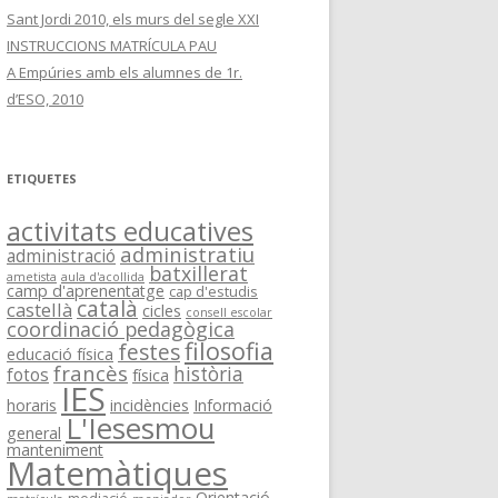
Sant Jordi 2010, els murs del segle XXI
INSTRUCCIONS MATRÍCULA PAU
A Empúries amb els alumnes de 1r.
d’ESO, 2010
ETIQUETES
activitats educatives
administratiu
administració
batxillerat
ametista
aula d'acollida
camp d'aprenentatge
cap d'estudis
català
castellà
cicles
consell escolar
coordinació pedagògica
filosofia
festes
educació física
francès
història
fotos
física
IES
horaris
incidències
Informació
L'Iesesmou
general
manteniment
Matemàtiques
Orientació