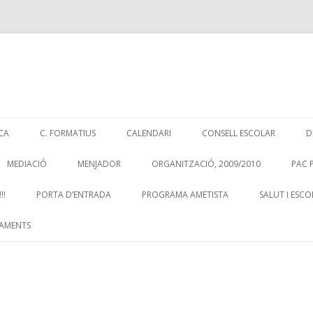
Skip
to
CA
C. FORMATIUS
CALENDARI
CONSELL ESCOLAR
D
content
MEDIACIÓ
MENJADOR
ORGANITZACIÓ, 2009/2010
PAC 
!!
PORTA D’ENTRADA
PROGRAMA AMETISTA
SALUT I ESCO
AMENTS