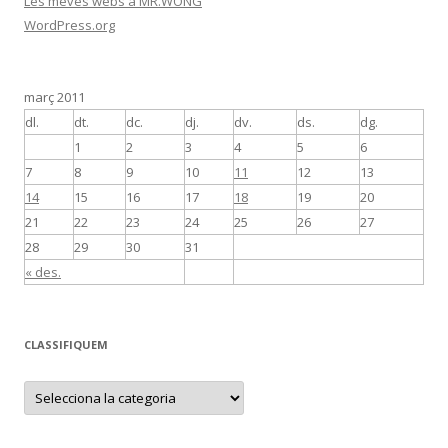
Les meves webs a MR.WONG
WordPress.org
març 2011
dl.
dt.
dc.
dj.
dv.
ds.
dg.
1
2
3
4
5
6
7
8
9
10
11
12
13
14
15
16
17
18
19
20
21
22
23
24
25
26
27
28
29
30
31
« des.
CLASSIFIQUEM
C
L
A
S
S