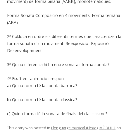
moviment) de forma binària (AABB), monotemàtiques.
Forma Sonata Composició en 4 moviments. Forma ternària
(ABA)
2ª Col.loca en ordre els diferents termes que caracteritzen la
forma sonata d’ un moviment: Reexposició- Exposició-
Desenvolupament
3ª Quina diferència hi ha entre sonata i forma sonata?
4ª Fixa’t en l’animació i respon:
a) Quina forma té la sonata barroca?
b) Quina forma té la sonata clàssica?
c) Quina forma té la sonata de finals del classicisme?
This entry was posted in
Llenguatge musical (Lèxic )
,
MÒDUL 1
on