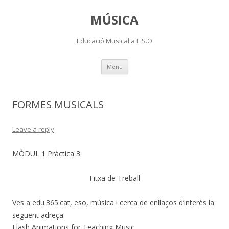
MÚSICA
Educació Musical a E.S.O
Skip
Menu
to
content
FORMES MUSICALS
Leave a reply
MÒDUL 1 Pràctica 3
Fitxa de Treball
Ves a edu.365.cat, eso, música i cerca de enllaços d’interès la
següent adreça:
Flash Animations for Teaching Music