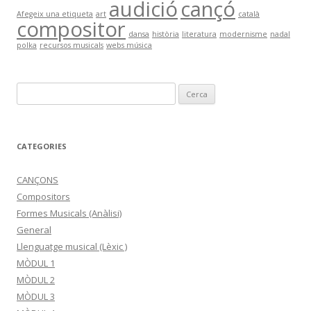
audició
cançó
Afegeix una etiqueta
art
català
compositor
dansa
història
literatura
modernisme
nadal
polka
recursos musicals
webs música
C
e
r
c
CATEGORIES
a
:
CANÇONS
Compositors
Formes Musicals (Anàlisi)
General
Llenguatge musical (Lèxic )
MÒDUL 1
MÒDUL 2
MÒDUL 3