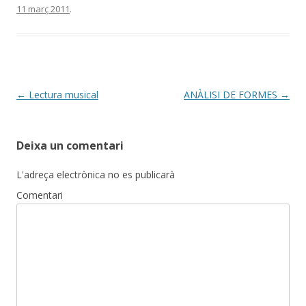
11 març 2011
.
Post
←
Lectura musical
ANÀLISI DE FORMES
→
navigation
Deixa un comentari
L'adreça electrònica no es publicarà
Comentari