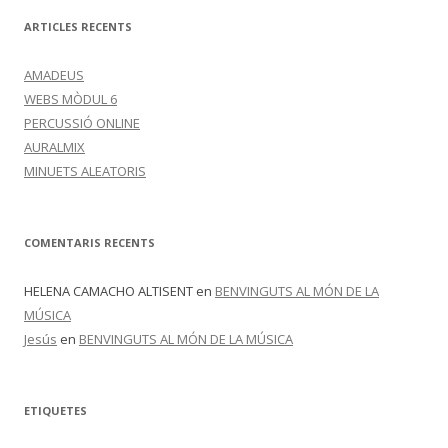
I
F
ARTICLES RECENTS
I
Q
U
AMADEUS
E
M
WEBS MÒDUL 6
PERCUSSIÓ ONLINE
AURALMIX
MINUETS ALEATORIS
COMENTARIS RECENTS
HELENA CAMACHO ALTISENT
en
BENVINGUTS AL MÓN DE LA
MÚSICA
Jesús
en
BENVINGUTS AL MÓN DE LA MÚSICA
ETIQUETES