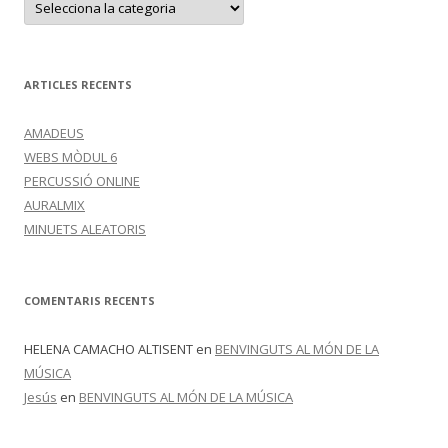
L
A
S
S
I
F
ARTICLES RECENTS
I
Q
U
AMADEUS
E
M
WEBS MÒDUL 6
PERCUSSIÓ ONLINE
AURALMIX
MINUETS ALEATORIS
COMENTARIS RECENTS
HELENA CAMACHO ALTISENT
en
BENVINGUTS AL MÓN DE LA
MÚSICA
Jesús
en
BENVINGUTS AL MÓN DE LA MÚSICA