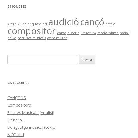
ETIQUETES
audició
cançó
Afegeix una etiqueta
art
català
compositor
dansa
història
literatura
modernisme
nadal
polka
recursos musicals
webs música
C
e
r
c
CATEGORIES
a
:
CANÇONS
Compositors
Formes Musicals (Anàlisi)
General
Llenguatge musical (Lèxic )
MÒDUL 1