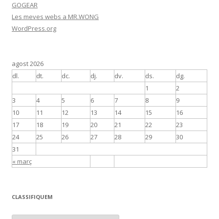
GOGEAR
Les meves webs a MR.WONG
WordPress.org
agost 2026
dl.
dt.
dc.
dj.
dv.
ds.
dg.
1
2
3
4
5
6
7
8
9
10
11
12
13
14
15
16
17
18
19
20
21
22
23
24
25
26
27
28
29
30
31
« març
CLASSIFIQUEM
C