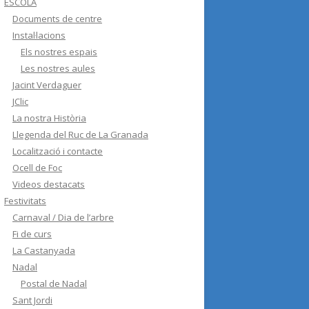
ESCOLA
Documents de centre
Instal·lacions
Els nostres espais
Les nostres aules
Jacint Verdaguer
JClic
La nostra Història
Llegenda del Ruc de La Granada
Localització i contacte
Ocell de Foc
Videos destacats
Festivitats
Carnaval / Dia de l’arbre
Fi de curs
La Castanyada
Nadal
Postal de Nadal
Sant Jordi