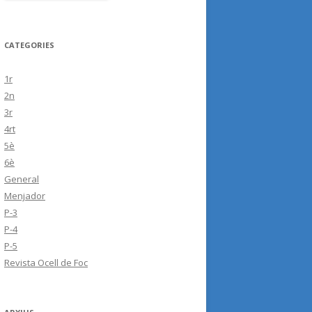
CATEGORIES
1r
2n
3r
4rt
5è
6è
General
Menjador
P-3
P-4
P-5
Revista Ocell de Foc