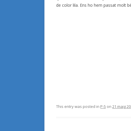
de color lila. Ens ho hem passat molt bé 
This entry was posted in
P-5
on
21 maig 2