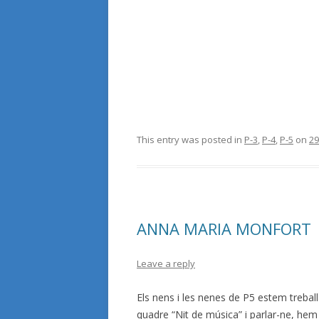
This entry was posted in
P-3
,
P-4
,
P-5
on
29
ANNA MARIA MONFORT
Leave a reply
Els nens i les nenes de P5 estem trebal
quadre “Nit de música” i parlar-ne, hem