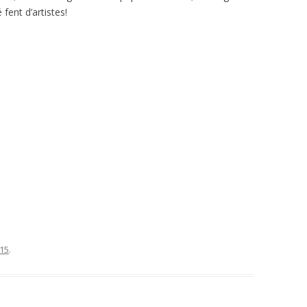
fent d’artistes!
015
.