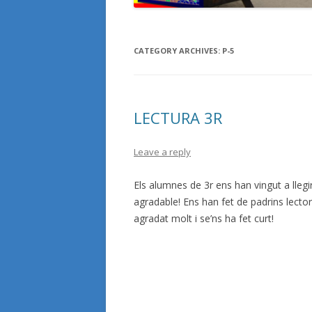
OCELL DE FOC
JCLIC
CATEGORY ARCHIVES:
P-5
VIDEOS DESTACATS
LECTURA 3R
Leave a reply
Els alumnes de 3r ens han vingut a lleg
agradable! Ens han fet de padrins lecto
agradat molt i se’ns ha fet curt!