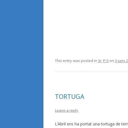
This entry was posted in
3r
,
P-5
on
3 juny 
TORTUGA
Leave a reply
L’Abril ens ha portat una tortuga de te