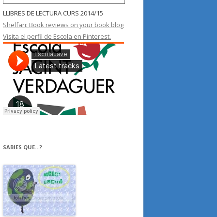
LLIBRES DE LECTURA CURS 2014/15
Shelfari: Book reviews on your book blog
Visita el perfil de Escola en Pinterest.
SABIES QUE…?