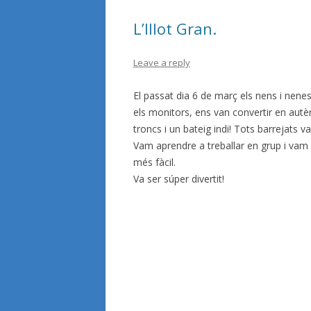
L’Illot Gran.
Leave a reply
El passat dia 6 de març els nens i nenes
els monitors, ens van convertir en autè
troncs i un bateig indi! Tots barrejats va
Vam aprendre a treballar en grup i vam 
més fàcil.
Va ser súper divertit!