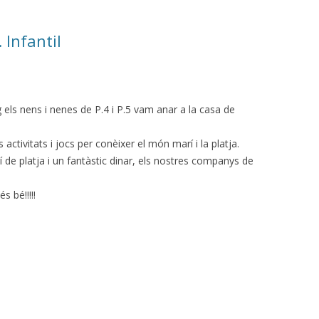
 Infantil
g els nens i nenes de P.4 i P.5 vam anar a la casa de
ctivitats i jocs per conèixer el món marí i la platja.
í de platja i un fantàstic dinar, els nostres companys de
s bé!!!!!