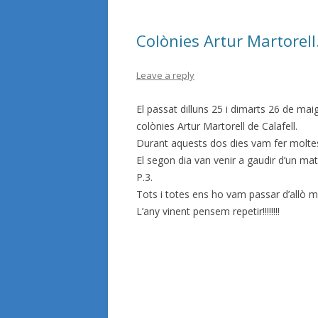
Colònies Artur Martorell.
Leave a reply
El passat dilluns 25 i dimarts 26 de mai
colònies Artur Martorell de Calafell.
Durant aquests dos dies vam fer moltes a
El segon dia van venir a gaudir d’un mat
P.3.
Tots i totes ens ho vam passar d’allò mé
L’any vinent pensem repetir!!!!!!!!