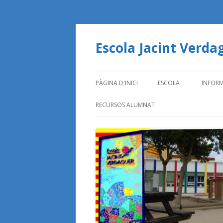
Escola Jacint Verda
PÀGINA D'INICI
ESCOLA
INFORM
LOCALITZACIÓ I CONT
EQUIP
RECURSOS ALUMNAT
DOCUMENTS DE CENT
CALEN
INFANTIL
INSTAL·LACIONS
CROS
CICLE INICIAL
LA NOSTRA HISTÒRIA
CICLE MITJÀ
JACINT VERDAGUER
CICLE SUPERIOR
LLEGENDA DEL RUC DE
GRANADA