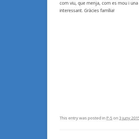
com viu, que menja, com es mou i una 
interessant. Gràcies família!
This entry was posted in
P-5
on
3 juny 201