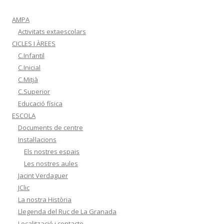
a
:
AMPA
Activitats extaescolars
CICLES I ÀREES
C.Infantil
C.Inicial
C.Mitjà
C.Superior
Educació física
ESCOLA
Documents de centre
Instal·lacions
Els nostres espais
Les nostres aules
Jacint Verdaguer
JClic
La nostra Història
Llegenda del Ruc de La Granada
Localització i contacte