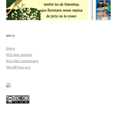
META
Entra
RSS
dels articles
RSS
dels comentaris
WordPress.org