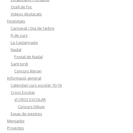
Ocell de Foc
Videos destacats
Festivitats
Carnaval / Dia de l’arbre
Fi de curs
La Castanyada
Nadal
Postal de Nadal
Sant Jordi
Concurs literari
Informació general
Calendari curs escolar 15/16
Cross Escolar
VI CROS ESCOLAR
Concurs Dibuix
Equip de mestres
Menjador
Projectes