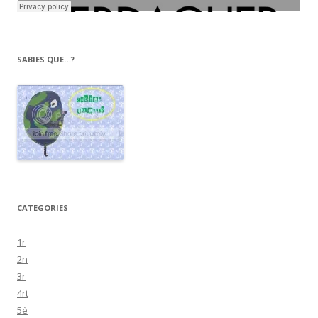
SABIES QUE…?
CATEGORIES
1r
2n
3r
4rt
5è