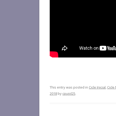
This entry was posted in
Cicle Inicial
,
Cicle 
2018
by
cpujol25
.