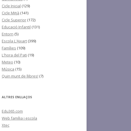
Cicle Inicial
(129)
Cicle Mitjà
(141)
Cicle Superior
(172)
Educació Infantil
(131)
Entorn
(5)
Escola L'Aixart
(399)
Famílies
(109)
L'hora del Pati
(19)
Meteo
(10)
Música
(15)
Quin munt de llibres!
(7)
ALTRES ENLLAÇOS
Edu365.com
Web família i escola
Xtec