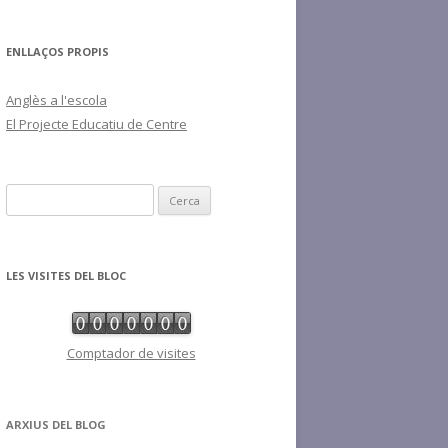
ENLLAÇOS PROPIS
Anglès a l'escola
El Projecte Educatiu de Centre
C
e
r
c
LES VISITES DEL BLOC
a
:
Comptador de visites
ARXIUS DEL BLOG