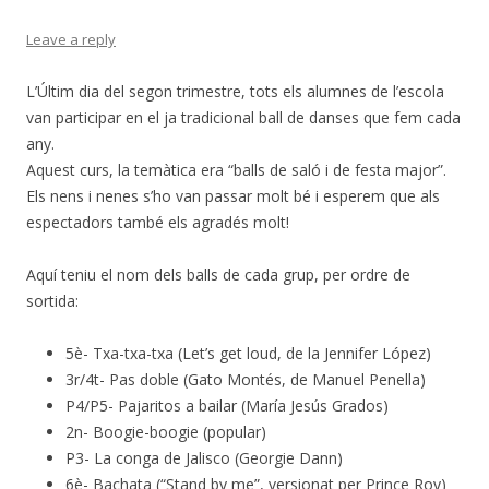
Leave a reply
L’Últim dia del segon trimestre, tots els alumnes de l’escola
van participar en el ja tradicional ball de danses que fem cada
any.
Aquest curs, la temàtica era “balls de saló i de festa major”.
Els nens i nenes s’ho van passar molt bé i esperem que als
espectadors també els agradés molt!
Aquí teniu el nom dels balls de cada grup, per ordre de
sortida:
5è- Txa-txa-txa (Let’s get loud, de la Jennifer López)
3r/4t- Pas doble (Gato Montés, de Manuel Penella)
P4/P5- Pajaritos a bailar (María Jesús Grados)
2n- Boogie-boogie (popular)
P3- La conga de Jalisco (Georgie Dann)
6è- Bachata (“Stand by me”, versionat per Prince Roy)