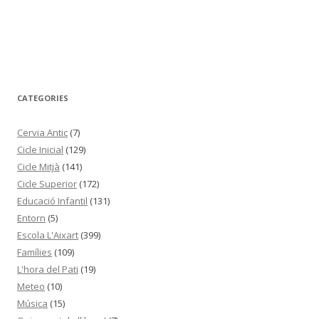
CATEGORIES
Cervia Antic
(7)
Cicle Inicial
(129)
Cicle Mitjà
(141)
Cicle Superior
(172)
Educació Infantil
(131)
Entorn
(5)
Escola L'Aixart
(399)
Famílies
(109)
L'hora del Pati
(19)
Meteo
(10)
Música
(15)