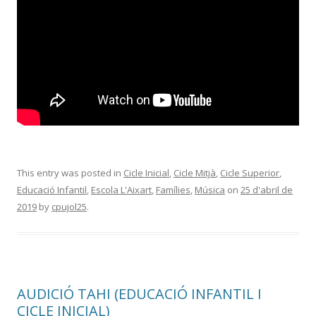
This entry was posted in
Cicle Inicial
,
Cicle Mitjà
,
Cicle Superior
,
Educació Infantil
,
Escola L'Aixart
,
Famílies
,
Música
on
25 d'abril de
2019
by
cpujol25
.
AUDICIÓ TAHI (EDUCACIÓ INFANTIL I
CICLE INICIAL)