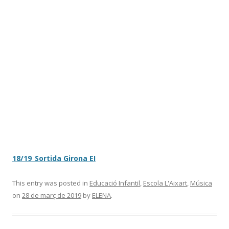
18/19_Sortida Girona EI
This entry was posted in
Educació Infantil
,
Escola L'Aixart
,
Música
on
28 de març de 2019
by
ELENA
.