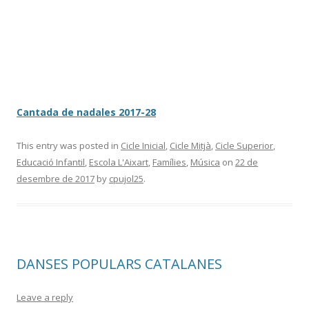
Cantada de nadales 2017-28
This entry was posted in
Cicle Inicial
,
Cicle Mitjà
,
Cicle Superior
,
Educació Infantil
,
Escola L'Aixart
,
Famílies
,
Música
on
22 de
desembre de 2017
by
cpujol25
.
DANSES POPULARS CATALANES
Leave a reply