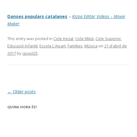
Danses populars catalanes
–
Kizoa Editar Videos – Movie
Maker
This entry was posted in
Cicle Inicial
,
Cicle Mitjà
,
Cicle Superior
,
Educació Infantil
,
Escola L'Aixart
,
Famílies
,
Música
on
21 d'abril de
2017
by
cpujol25
.
Post
←
Older posts
navigation
QUINA HORA ÉS?