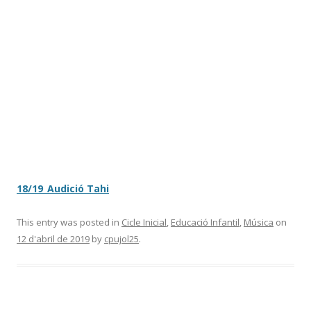
18/19_Audició Tahi
This entry was posted in
Cicle Inicial
,
Educació Infantil
,
Música
on
12 d'abril de 2019
by
cpujol25
.