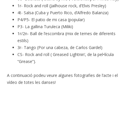
1r- Rock and roll (Jailhouse rock, d’Elvis Presley)
4t- Salsa (Cuba y Puerto Rico, d’Alfredo Balanza)
P4/P5- El patio de mi casa (popular)
P3- La gallina Turuleca (Miliki)
1r/2n- Ball de l’escombra (mix de temes de diferents
estils)
3r- Tango (Por una cabeza, de Carlos Gardel)
CS- Rock and roll ( Greased Lightnin’, de la pel•lícula
“Grease”).
A continuació podeu veure algunes fotografies de l’acte i el
vídeo de totes les danses!