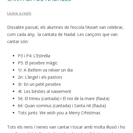
Leave a reply
Dissabte passat, els alumnes de l’escola l’Aixart van celebrar,
com cada any, la cantata de Nadal. Les cançons que van
cantar són:
P3 i P4: L’Estrella
P5: El pesebre màgic
1r: A Betlem va néixer un dia
2n: L’àngel i els pastors
3r: En un petit pesebre
4t: Les bésties al naixement
5è: El trineu (cantada) i El noi de la mare (flauta)
6è: Quan somrius (cantada) i Santa nit (flauta)
Tots junts: We wish you a Merry Crhistmas
Tots els nens I nenes van cantar i tocar amb molta il·lusió i ho