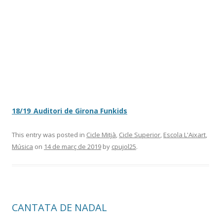
18/19_Auditori de Girona Funkids
This entry was posted in
Cicle Mitjà
,
Cicle Superior
,
Escola L'Aixart
,
Música
on
14 de març de 2019
by
cpujol25
.
CANTATA DE NADAL