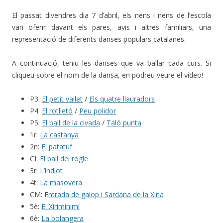
El passat divendres dia 7 d’abril, els nens i nens de l’escola
van oferir davant els pares, avis i altres familiars, una
representació de diferents danses populars catalanes.
A continuació, teniu les danses que va ballar cada curs. Si
cliqueu sobre el nom de la dansa, en podreu veure el vídeo!
P3:
El petit vailet
/
Els quatre llauradors
P4:
El rotlletó
/
Peu polidor
P5:
El ball de la civada
/
Taló punta
1r:
La castanya
2n:
El patatuf
CI:
El ball del rogle
3r:
L’indiot
4t:
La masovera
CM: E
ntrada de galop i Sardana de la Xina
5è:
El Xiriminimí
6è:
La bolangera