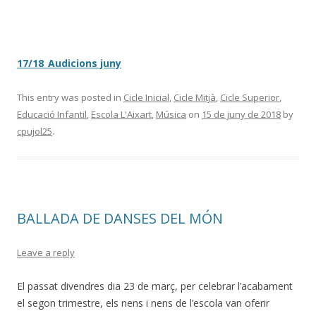
17/18_Audicions juny
This entry was posted in
Cicle Inicial
,
Cicle Mitjà
,
Cicle Superior
,
Educació Infantil
,
Escola L'Aixart
,
Música
on
15 de juny de 2018
by
cpujol25
.
BALLADA DE DANSES DEL MÓN
Leave a reply
El passat divendres dia 23 de març, per celebrar l’acabament
el segon trimestre, els nens i nens de l’escola van oferir