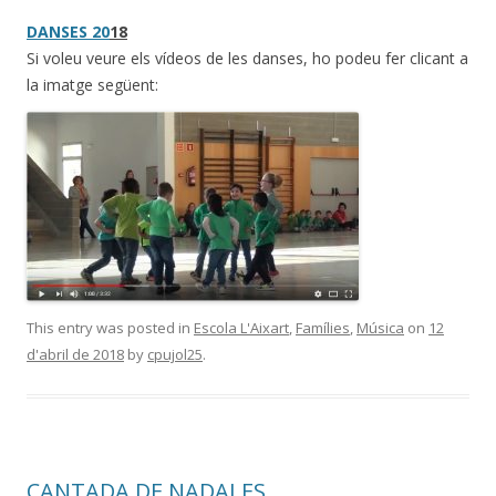
DANSES 20
18
Si voleu veure els vídeos de les danses, ho podeu fer clicant a
la imatge següent:
This entry was posted in
Escola L'Aixart
,
Famílies
,
Música
on
12
d'abril de 2018
by
cpujol25
.
CANTADA DE NADALES