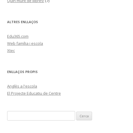
Quin munt de llibres!
(7)
ALTRES ENLLAÇOS
Edu365.com
Web família i escola
Xtec
ENLLAÇOS PROPIS
Anglès a l'escola
El Projecte Educatiu de Centre
C
e
r