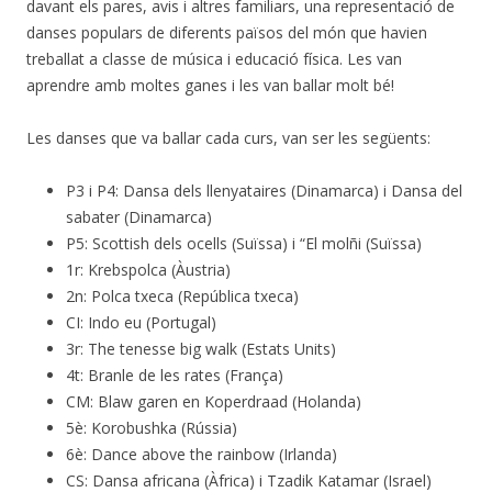
davant els pares, avis i altres familiars, una representació de
danses populars de diferents països del món que havien
treballat a classe de música i educació física. Les van
aprendre amb moltes ganes i les van ballar molt bé!
Les danses que va ballar cada curs, van ser les següents:
P3 i P4: Dansa dels llenyataires (Dinamarca) i Dansa del
sabater (Dinamarca)
P5: Scottish dels ocells (Suïssa) i “El molñi (Suïssa)
1r: Krebspolca (Àustria)
2n: Polca txeca (República txeca)
CI: Indo eu (Portugal)
3r: The tenesse big walk (Estats Units)
4t: Branle de les rates (França)
CM: Blaw garen en Koperdraad (Holanda)
5è: Korobushka (Rússia)
6è: Dance above the rainbow (Irlanda)
CS: Dansa africana (Àfrica) i Tzadik Katamar (Israel)