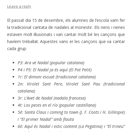
Leave a reply
El passat dia 15 de desembre, els alumnes de l’escola vam fer
la tradicional cantata de nadales al monestir. Els nens i nenes
estaven molt il·lusionats i van cantar molt bé les cançons que
havíem treballat. Aquestes vans er les cançons que va cantar
cada grup:
P3: Ara ve Nadal (popular catalana)
P4 i P5: El Nadal ja és aquí (El Pot Petit)
1r: El dimoni escuat (tradicional catalana)
2n: Virolet Sant Pere, Virolet Sant Pau (tradicional
catalana)
3r: L’Avet de Nadal (nadala francesa)
4t: Los peces en el río (popular castellana)
5è: Santa Claus i coming to town (J. F. Coots i H. Gillespie)
i “El primer Nadal” amb flauta
6è: Aquí és Nadal i estic content (La Pegatina) i
“El trineu”