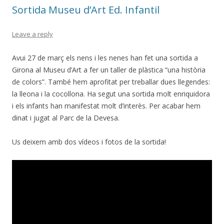
Sortida Museu d’Art Ed. Infantil
Leave a reply
Avui 27 de març els nens i les nenes han fet una sortida a
Girona al Museu d’Art a fer un taller de plàstica “una història
de colors”. També hem aprofitat per treballar dues llegendes:
la lleona i la cocollona. Ha segut una sortida molt enriquidora
i els infants han manifestat molt d’interès. Per acabar hem
dinat i jugat al Parc de la Devesa.
Us deixem amb dos vídeos i fotos de la sortida!