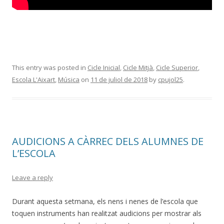
This entry was posted in
Cicle Inicial
,
Cicle Mitjà
,
Cicle Superior
,
Escola L'Aixart
,
Música
on
11 de juliol de 2018
by
cpujol25
.
AUDICIONS A CÀRREC DELS ALUMNES DE
L’ESCOLA
Leave a reply
Durant aquesta setmana, els nens i nenes de l’escola que
toquen instruments han realitzat audicions per mostrar als