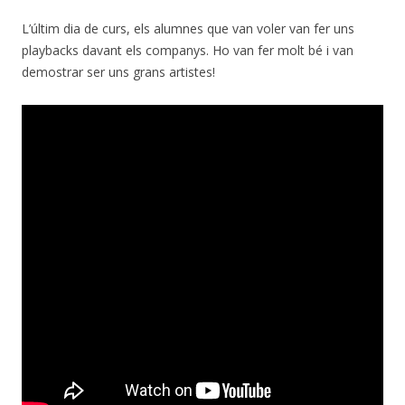
L’últim dia de curs, els alumnes que van voler van fer uns
playbacks davant els companys. Ho van fer molt bé i van
demostrar ser uns grans artistes!