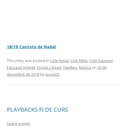
18/19_Cantata de Nadal
This entry was posted in
Cicle Inicial
,
Cicle Mitjà
,
Cicle Superior
,
Educació Infantil
,
Escola L'Aixart
,
Famílies
,
Música
on
20 de
desembre de 2018
by
cpujol25
.
PLAYBACKS FI DE CURS
Leave a reply