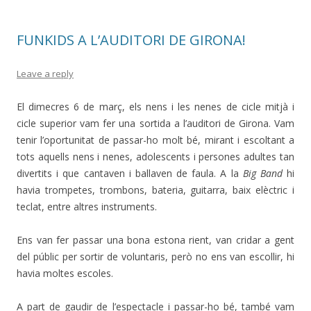
FUNKIDS A L’AUDITORI DE GIRONA!
Leave a reply
El dimecres 6 de març, els nens i les nenes de cicle mitjà i
cicle superior vam fer una sortida a l’auditori de Girona. Vam
tenir l’oportunitat de passar-ho molt bé, mirant i escoltant a
tots aquells nens i nenes, adolescents i persones adultes tan
divertits i que cantaven i ballaven de faula. A la
Big Band
hi
havia trompetes, trombons, bateria, guitarra, baix elèctric i
teclat, entre altres instruments.
Ens van fer passar una bona estona rient, van cridar a gent
del públic per sortir de voluntaris, però no ens van escollir, hi
havia moltes escoles.
A part de gaudir de l’espectacle i passar-ho bé, també vam