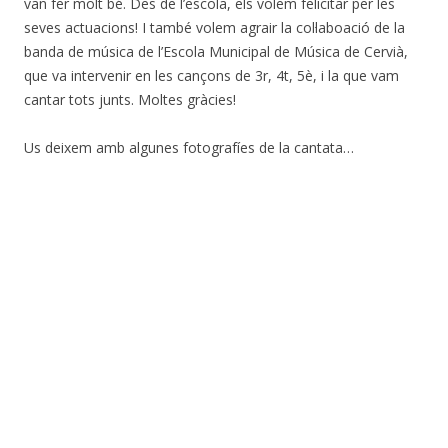
van fer molt bé. Des de l’escola, els volem felicitar per les
seves actuacions! I també volem agrair la col·laboació de la
banda de música de l’Escola Municipal de Música de Cervià,
que va intervenir en les cançons de 3r, 4t, 5è, i la que vam
cantar tots junts. Moltes gràcies!
Us deixem amb algunes fotografíes de la cantata…