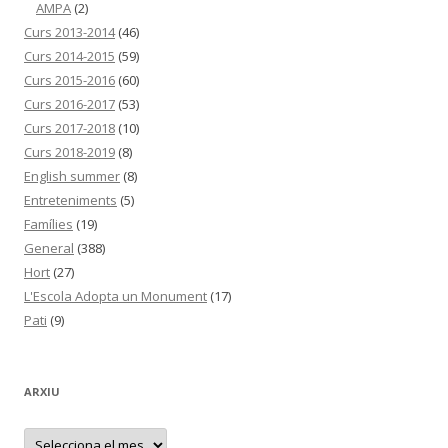
AMPA
(2)
Curs 2013-2014
(46)
Curs 2014-2015
(59)
Curs 2015-2016
(60)
Curs 2016-2017
(53)
Curs 2017-2018
(10)
Curs 2018-2019
(8)
English summer
(8)
Entreteniments
(5)
Famílies
(19)
General
(388)
Hort
(27)
L'Escola Adopta un Monument
(17)
Pati
(9)
ARXIU
A