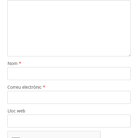
Nom
*
Correu electrònic
*
Lloc web