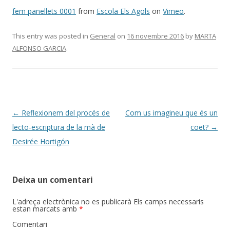
fem panellets 0001
from
Escola Els Agols
on
Vimeo
.
This entry was posted in
General
on
16 novembre 2016
by
MARTA
ALFONSO GARCIA
.
Post
←
Reflexionem del procés de
Com us imagineu que és un
navigation
lecto-escriptura de la mà de
coet?
→
Desirée Hortigón
Deixa un comentari
L'adreça electrònica no es publicarà
Els camps necessaris
estan marcats amb
*
Comentari