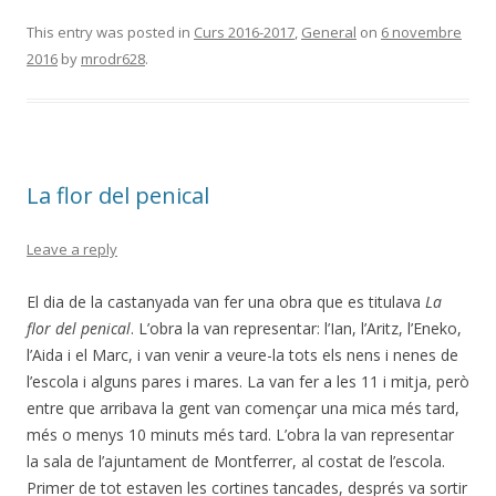
This entry was posted in
Curs 2016-2017
,
General
on
6 novembre
2016
by
mrodr628
.
La flor del penical
Leave a reply
El dia de la castanyada van fer una obra que es titulava
La
flor del penical
. L’obra la van representar: l’Ian, l’Aritz, l’Eneko,
l’Aida i el Marc, i van venir a veure-la tots els nens i nenes de
l’escola i alguns pares i mares. La van fer a les 11 i mitja, però
entre que arribava la gent van començar una mica més tard,
més o menys 10 minuts més tard. L’obra la van representar
la sala de l’ajuntament de Montferrer, al costat de l’escola.
Primer de tot estaven les cortines tancades, després va sortir