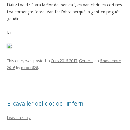
l’Aritz i va dir “i ara la flor del penical”, es van obrir les cortines
i va començar l’obra. Van fer l’obra perquè la gent en pogués
gaudir.
Ian
This entry was posted in
Curs 2016-2017
,
General
on
6 novembre
2016
by
mrodr628
.
El cavaller del clot de l’infern
Leave a reply