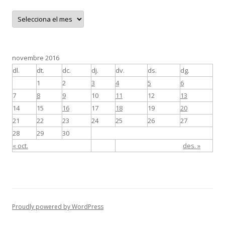
A
r
x
i
u
novembre 2016
dl.
dt.
dc.
dj.
dv.
ds.
dg.
1
2
3
4
5
6
7
8
9
10
11
12
13
14
15
16
17
18
19
20
21
22
23
24
25
26
27
28
29
30
« oct.
des. »
Proudly powered by WordPress