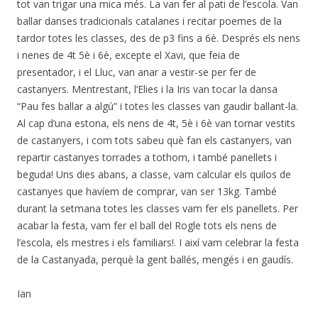
tot van trigar una mica més. La van fer al pati de l’escola. Van
ballar danses tradicionals catalanes i recitar poemes de la
tardor totes les classes, des de p3 fins a 6è. Després els nens
i nenes de 4t 5è i 6è, excepte el Xavi, que feia de
presentador, i el Lluc, van anar a vestir-se per fer de
castanyers. Mentrestant, l’Elies i la Iris van tocar la dansa
“Pau fes ballar a algú” i totes les classes van gaudir ballant-la.
Al cap d’una estona, els nens de 4t, 5è i 6è van tornar vestits
de castanyers, i com tots sabeu què fan els castanyers, van
repartir castanyes torrades a tothom, i també panellets i
beguda! Uns dies abans, a classe, vam calcular els quilos de
castanyes que havíem de comprar, van ser 13kg. També
durant la setmana totes les classes vam fer els panellets. Per
acabar la festa, vam fer el ball del Rogle tots els nens de
l’escola, els mestres i els familiars!. I així vam celebrar la festa
de la Castanyada, perquè la gent ballés, mengés i en gaudís.
Ian