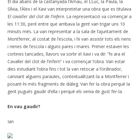
El dia abans de la castanyada l’Arnau, el LLuc, la Paula, la
Sílvia, l’Àlex i el Xavi van interpretetar una obra que es titulava
E
l cavaller del clot de l’infern
. La representació va començar a
les 11:30, perè entre que arribava la gent van trigar uns 10
minuts més. La van representar a la sala de l’ajuntament de
Montferrer, al costat de l’escola, i hi van assistir tots els nens
i nenes de l’escola i alguns pares i mares. Primer estaven les
cortines tancades, llavors va sortir el Xavi i va dir: ”hi ara el
Cavaller del clot de l’Infern” i va començar l’obra. Van estar
dies estudiant l’obra fins i tot la van retocar a l’ordinador,
canviant alguens paraules, contextualitzant-la a Montferrer i
posant-hi més fragments de diàleg. Van fer la obra perquè la
gent pugués gaudir d’ella i perquè els venia de gust fer-la.
En vau gaudir?
Ian