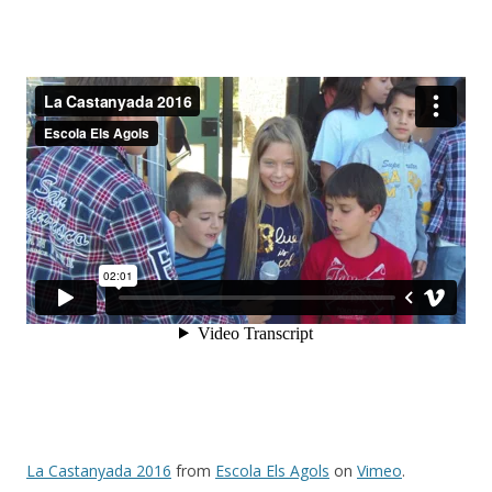
La Castanyada 2016
from
Escola Els Agols
on
Vimeo
.