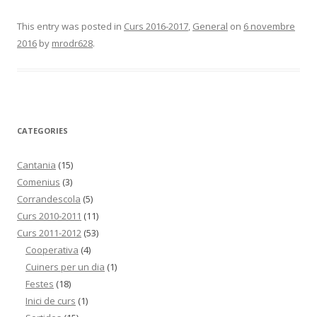
This entry was posted in
Curs 2016-2017
,
General
on
6 novembre
2016
by
mrodr628
.
CATEGORIES
Cantania
(15)
Comenius
(3)
Corrandescola
(5)
Curs 2010-2011
(11)
Curs 2011-2012
(53)
Cooperativa
(4)
Cuiners per un dia
(1)
Festes
(18)
Inici de curs
(1)