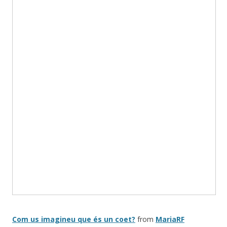
Com us imagineu que és un coet?
from
MariaRF