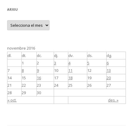
ARXIU
A
r
x
i
u
novembre 2016
dl.
dt.
dc.
dj.
dv.
ds.
dg.
1
2
3
4
5
6
7
8
9
10
11
12
13
14
15
16
17
18
19
20
21
22
23
24
25
26
27
28
29
30
« oct.
des. »