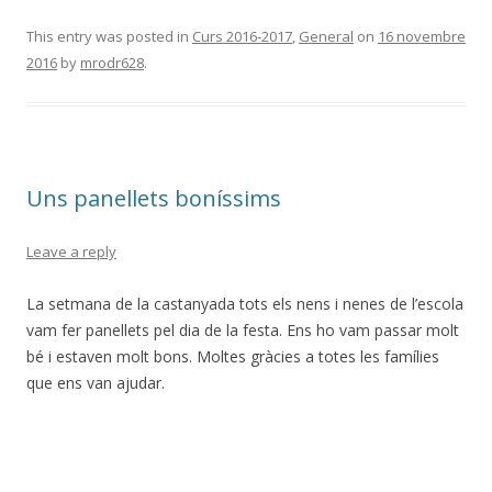
This entry was posted in
Curs 2016-2017
,
General
on
16 novembre
2016
by
mrodr628
.
Uns panellets boníssims
Leave a reply
La setmana de la castanyada tots els nens i nenes de l’escola
vam fer panellets pel dia de la festa. Ens ho vam passar molt
bé i estaven molt bons. Moltes gràcies a totes les famílies
que ens van ajudar.