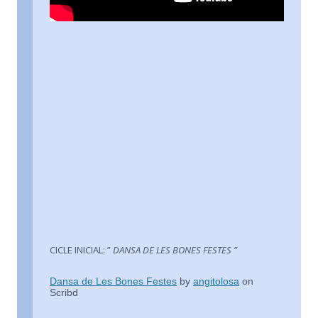
CICLE INICIAL: ”
DANSA DE LES BONES FESTES ”
Dansa de Les Bones Festes
by
angitolosa
on
Scribd