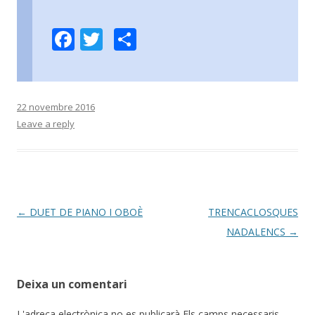
F
T
C
ac
w
o
e
itt
m
b
er
p
22 novembre 2016
o
ar
Leave a reply
o
te
k
ix
Post
←
DUET DE PIANO I OBOÈ
TRENCACLOSQUES
navigation
NADALENCS
→
Deixa un comentari
L'adreça electrònica no es publicarà
Els camps necessaris