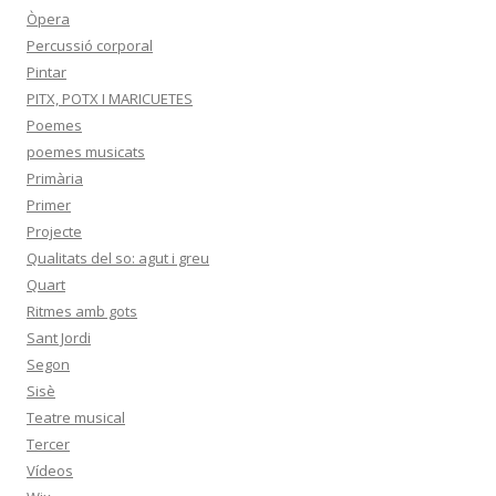
Òpera
Percussió corporal
Pintar
PITX, POTX I MARICUETES
Poemes
poemes musicats
Primària
Primer
Projecte
Qualitats del so: agut i greu
Quart
Ritmes amb gots
Sant Jordi
Segon
Sisè
Teatre musical
Tercer
Vídeos