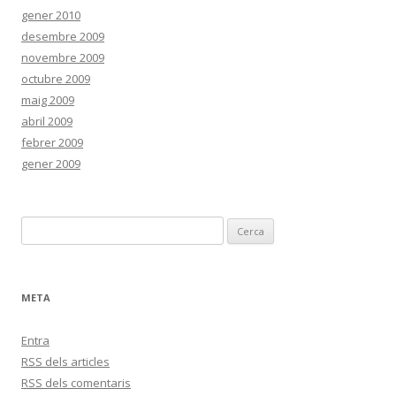
gener 2010
desembre 2009
novembre 2009
octubre 2009
maig 2009
abril 2009
febrer 2009
gener 2009
C
e
r
c
META
a
:
Entra
RSS
dels articles
RSS
dels comentaris