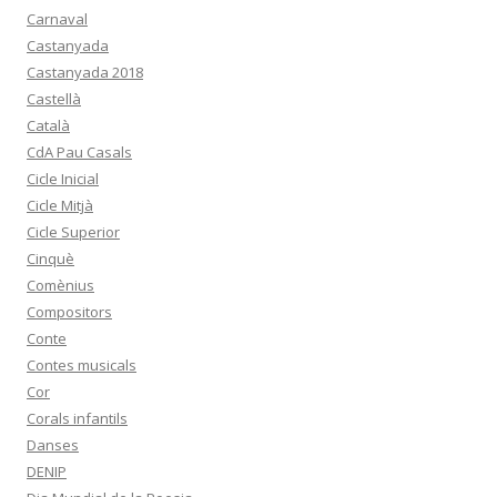
Carnaval
Castanyada
Castanyada 2018
Castellà
Català
CdA Pau Casals
Cicle Inicial
Cicle Mitjà
Cicle Superior
Cinquè
Comènius
Compositors
Conte
Contes musicals
Cor
Corals infantils
Danses
DENIP