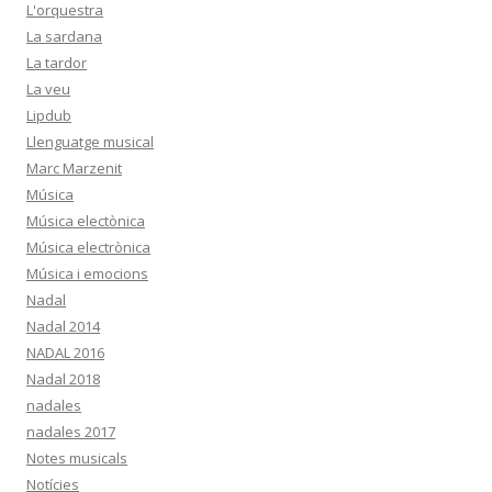
L'orquestra
La sardana
La tardor
La veu
Lipdub
Llenguatge musical
Marc Marzenit
Música
Música electònica
Música electrònica
Música i emocions
Nadal
Nadal 2014
NADAL 2016
Nadal 2018
nadales
nadales 2017
Notes musicals
Notícies