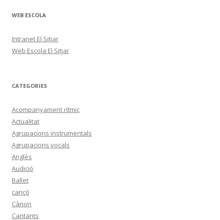
WEB ESCOLA
Intranet El Sitjar
Web Escola El Sitjar
CATEGORIES
Acompanyament rítmic
Actualitat
Agrupacions instrumentals
Agrupacions vocals
Anglès
Audició
Ballet
cançó
Cànon
Cantants