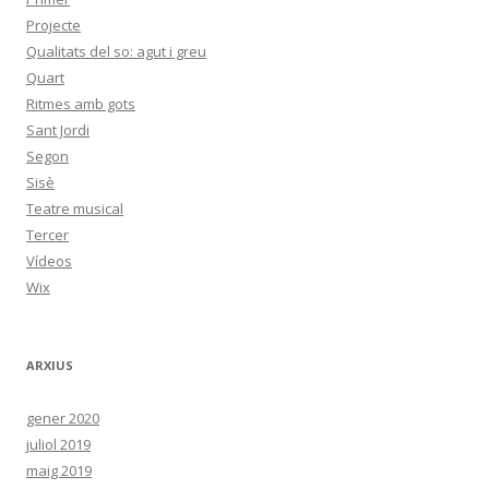
Projecte
Qualitats del so: agut i greu
Quart
Ritmes amb gots
Sant Jordi
Segon
Sisè
Teatre musical
Tercer
Vídeos
Wix
ARXIUS
gener 2020
juliol 2019
maig 2019