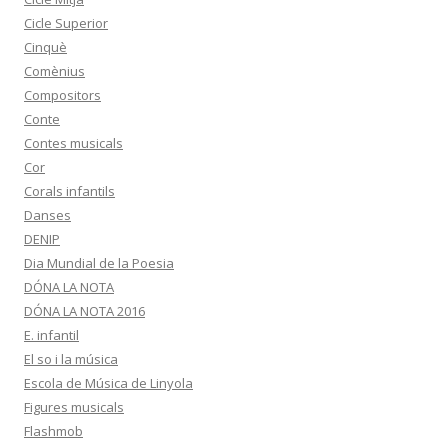
Cicle Superior
Cinquè
Comènius
Compositors
Conte
Contes musicals
Cor
Corals infantils
Danses
DENIP
Dia Mundial de la Poesia
DÓNA LA NOTA
DÓNA LA NOTA 2016
E. infantil
El so i la música
Escola de Música de Linyola
Figures musicals
Flashmob