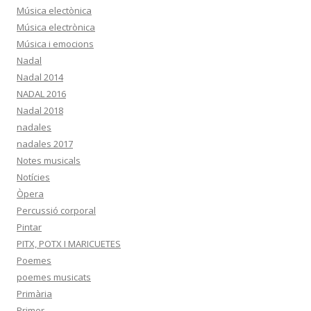
Música electònica
Música electrònica
Música i emocions
Nadal
Nadal 2014
NADAL 2016
Nadal 2018
nadales
nadales 2017
Notes musicals
Notícies
Òpera
Percussió corporal
Pintar
PITX, POTX I MARICUETES
Poemes
poemes musicats
Primària
Primer