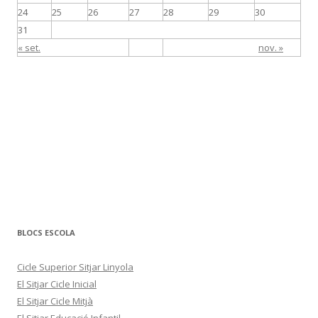
24
25
26
27
28
29
30
31
« set.
nov. »
BLOCS ESCOLA
Cicle Superior Sitjar Linyola
El Sitjar Cicle Inicial
El Sitjar Cicle Mitjà