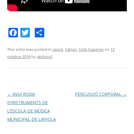
F
T
C
ac
w
o
e
itt
m
This entry was posted in
cançó
,
Cànon
,
Cicle Superior
on
13
octubre 2016
by
atolosa1
.
b
er
p
o
ar
o
te
k
ix
Post
←
AVUI RODA
PERCUSSIÓ CORPORAL
→
navigation
D’INSTRUMENTS DE
L’ESCOLA DE MÚSICA
MUNICIPAL DE LINYOLA