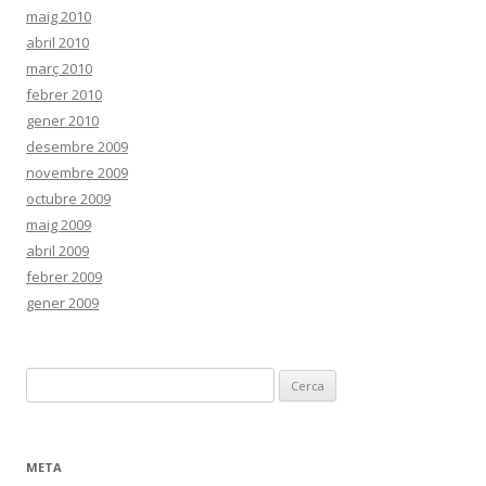
maig 2010
abril 2010
març 2010
febrer 2010
gener 2010
desembre 2009
novembre 2009
octubre 2009
maig 2009
abril 2009
febrer 2009
gener 2009
C
e
r
c
META
a