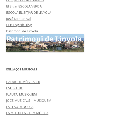
El Sitjar Educació Infantil
El Sitjar ESCOLA VERDA
ESCOLA EL SITJAR DE LINYOLA
Justí Tant-se-val
Our English Blog
Patrimoni de Linyola
ENLLAÇOS MUSICALS
CALAIX DE MÚSICA 2.0
ESFERA TIC
FLAUTA. MUSIQUEM
JOCS MUSICALS – MUSIQUEM
LA FLAUTA DOLÇA
LA MOTXILLA – FEM MÚSICA