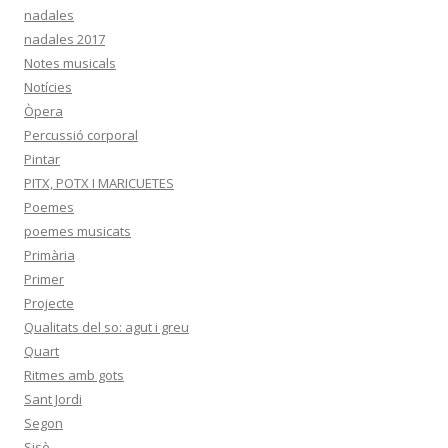
nadales
nadales 2017
Notes musicals
Notícies
Òpera
Percussió corporal
Pintar
PITX, POTX I MARICUETES
Poemes
poemes musicats
Primària
Primer
Projecte
Qualitats del so: agut i greu
Quart
Ritmes amb gots
Sant Jordi
Segon
Sisè