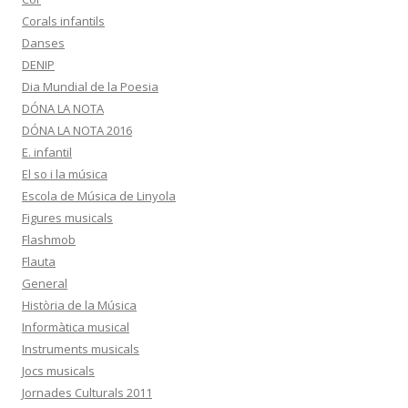
Corals infantils
Danses
DENIP
Dia Mundial de la Poesia
DÓNA LA NOTA
DÓNA LA NOTA 2016
E. infantil
El so i la música
Escola de Música de Linyola
Figures musicals
Flashmob
Flauta
General
Història de la Música
Informàtica musical
Instruments musicals
Jocs musicals
Jornades Culturals 2011