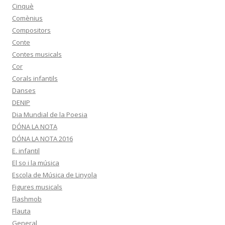
Cinquè
Comènius
Compositors
Conte
Contes musicals
Cor
Corals infantils
Danses
DENIP
Dia Mundial de la Poesia
DÓNA LA NOTA
DÓNA LA NOTA 2016
E. infantil
El so i la música
Escola de Música de Linyola
Figures musicals
Flashmob
Flauta
General