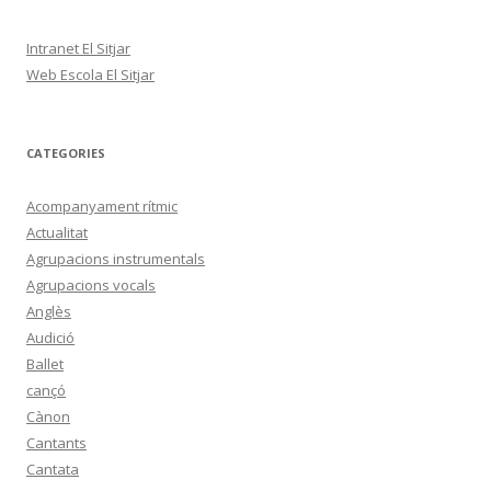
Intranet El Sitjar
Web Escola El Sitjar
CATEGORIES
Acompanyament rítmic
Actualitat
Agrupacions instrumentals
Agrupacions vocals
Anglès
Audició
Ballet
cançó
Cànon
Cantants
Cantata