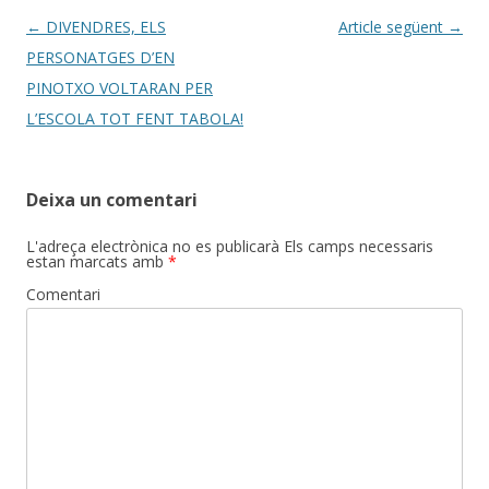
k
ix
Post
←
DIVENDRES, ELS
Article següent
→
navigation
PERSONATGES D’EN
PINOTXO VOLTARAN PER
L’ESCOLA TOT FENT TABOLA!
Deixa un comentari
L'adreça electrònica no es publicarà
Els camps necessaris
estan marcats amb
*
Comentari