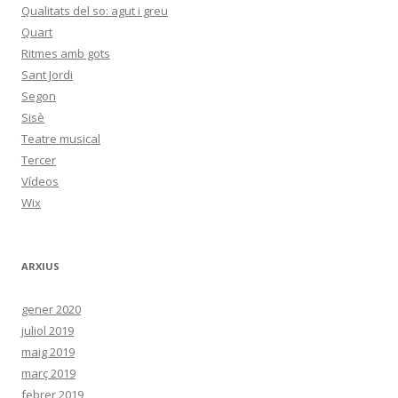
Qualitats del so: agut i greu
Quart
Ritmes amb gots
Sant Jordi
Segon
Sisè
Teatre musical
Tercer
Vídeos
Wix
ARXIUS
gener 2020
juliol 2019
maig 2019
març 2019
febrer 2019