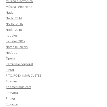
Música electrònica
Música i emocions
Nadal
Nadal 2014
NADAL 2016
Nadal 2018
nadales
nadales 2017
Notes musicals
Notícies
Òpera
Percussió corporal
Pintar
PITX, POTX I MARICUETES
Poemes
poemes musicats
Primària
Primer
Projecte