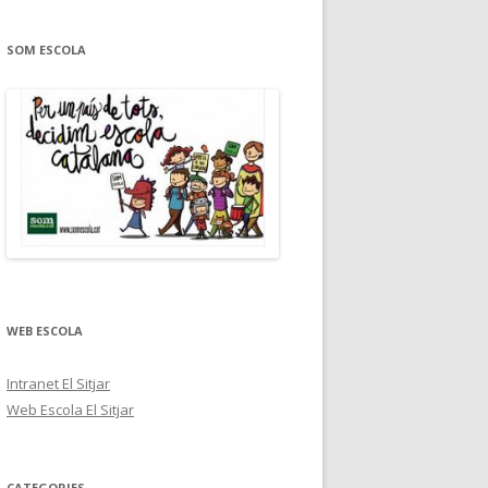
SOM ESCOLA
WEB ESCOLA
Intranet El Sitjar
Web Escola El Sitjar
CATEGORIES