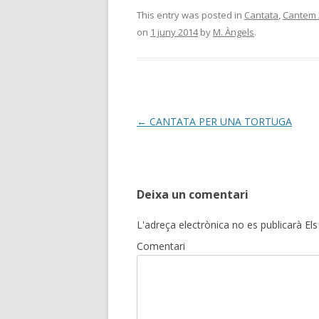
e
itt
m
This entry was posted in
Cantata
,
Cantem 
on
1 juny 2014
by
M. Àngels
.
b
er
p
o
ar
o
te
k
ix
Post
←
CANTATA PER UNA TORTUGA
navigation
Deixa un comentari
L'adreça electrònica no es publicarà
Els
Comentari