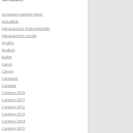
Acompanyament rítmic
Actualitat
Agrupacions instrumentals
Agrupacions vocals
Anglès
Audició
Ballet
cançó
Cànon
Cantants
Cantata
Cantem 2010
Cantem 2011
Cantem 2012
Cantem 2013
Cantem 2014
Cantem 2015