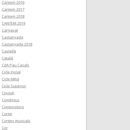
Cantem 2016
Cantem 2017
Cantem 2018
CANTEM 2019
Carnaval
Castanyada
Castanyada 2018
Castellà
Català
CdA Pau Casals
Cicle Inicial
Cicle Mitjà
Cicle Superior
Cinquè
Comènius
Compositors
Conte
Contes musicals
Cor