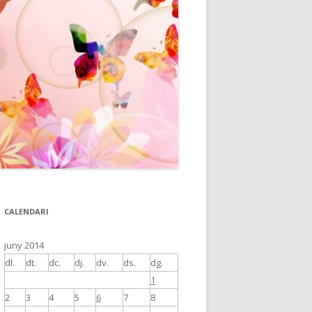
CALENDARI
juny 2014
dl.
dt.
dc.
dj.
dv.
ds.
dg.
1
2
3
4
5
6
7
8