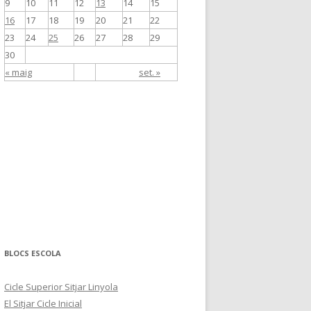
9
10
11
12
13
14
15
16
17
18
19
20
21
22
23
24
25
26
27
28
29
30
« maig
set. »
BLOCS ESCOLA
Cicle Superior Sitjar Linyola
El Sitjar Cicle Inicial