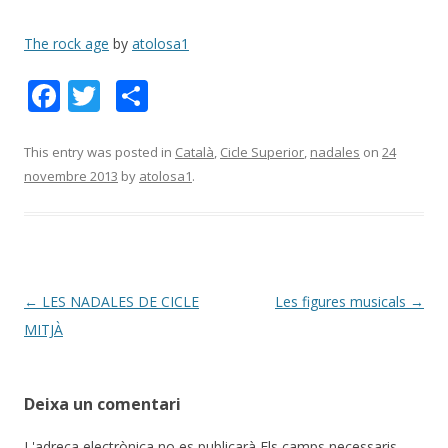
The rock age
by
atolosa1
F
T
C
ac
w
o
e
itt
m
This entry was posted in
Català
,
Cicle Superior
,
nadales
on
24
novembre 2013
by
atolosa1
.
b
er
p
o
ar
o
te
k
ix
Post
←
LES NADALES DE CICLE
Les figures musicals
→
navigation
MITJÀ
Deixa un comentari
L'adreça electrònica no es publicarà
Els camps necessaris