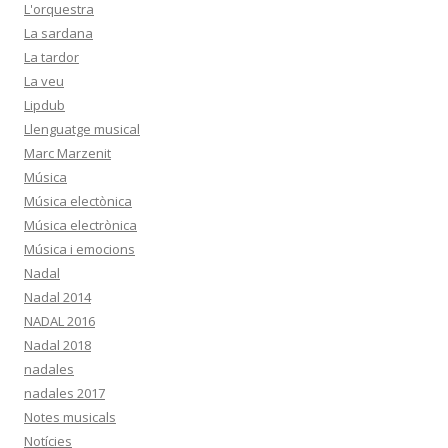
L'orquestra
La sardana
La tardor
La veu
Lipdub
Llenguatge musical
Marc Marzenit
Música
Música electònica
Música electrònica
Música i emocions
Nadal
Nadal 2014
NADAL 2016
Nadal 2018
nadales
nadales 2017
Notes musicals
Notícies