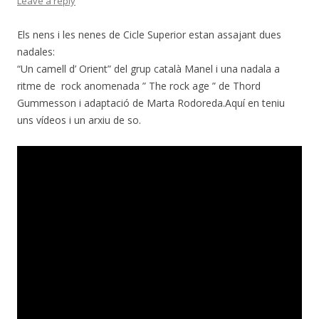
Leave a reply
Els nens i les nenes de Cicle Superior estan assajant dues
nadales:
“Un camell d’ Orient” del grup català Manel i una nadala a
ritme de rock anomenada ” The rock age ” de Thord
Gummesson i adaptació de Marta Rodoreda.Aquí en teniu
uns vídeos i un arxiu de so.