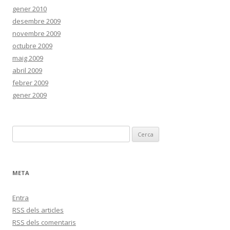
gener 2010
desembre 2009
novembre 2009
octubre 2009
maig 2009
abril 2009
febrer 2009
gener 2009
C
e
r
c
META
a
:
Entra
RSS
dels articles
RSS
dels comentaris