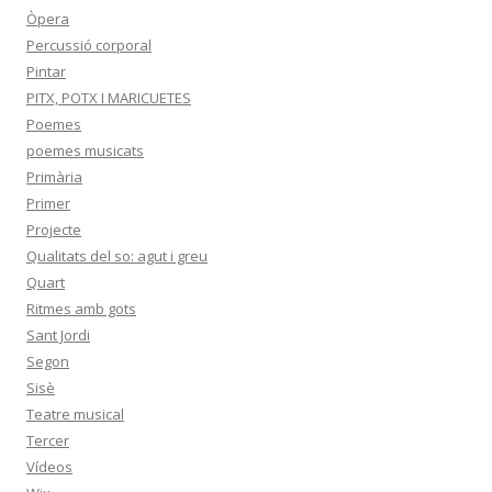
Òpera
Percussió corporal
Pintar
PITX, POTX I MARICUETES
Poemes
poemes musicats
Primària
Primer
Projecte
Qualitats del so: agut i greu
Quart
Ritmes amb gots
Sant Jordi
Segon
Sisè
Teatre musical
Tercer
Vídeos