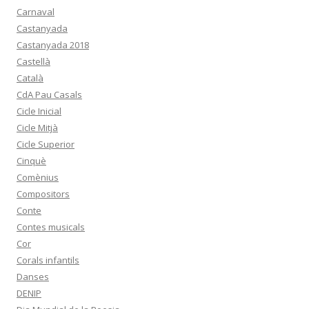
Carnaval
Castanyada
Castanyada 2018
Castellà
Català
CdA Pau Casals
Cicle Inicial
Cicle Mitjà
Cicle Superior
Cinquè
Comènius
Compositors
Conte
Contes musicals
Cor
Corals infantils
Danses
DENIP