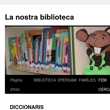
La nostra biblioteca
Pàgina
BIBLIOTECA
EPERGAM
FAMÍLIES
FEM
Vés
d'inici
CERC
al
contingut
DICCIONARIS