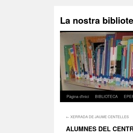
La nostra bibliot
Pàgina d'inici
BIBLIOTECA
EPE
Vés
al
←
XERRADA DE JAUME CENTELLES
contingut
ALUMNES DEL CENTR