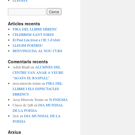
LLEGEIX
Articles recents
FIRA DEL LLIBRE EBRENC
CELEBREM SANT JORDI
El Punt Lila Irisat a l’IE 3 d’Abril
LLEGIM POEMES!
BENVINGUDA AL NOU CURS
Comentaris recents
Adrià Bladé
en
ALUMNES DEL
CENTRE VAN ANAR A VEURE
“AGAFA EL RASPALL”
aroa miravete tomas
en
FIRA DEL
LLIBRE I ELS ESPECTACLES
EBRENCS
Aroa Miravete Tomàs
en
5è ENIGMA
Classe de 2nB
en
DIA MUNDIAL
DE LA POESIA
2nA
en
DIA MUNDIAL DE LA
POESIA
Arxius