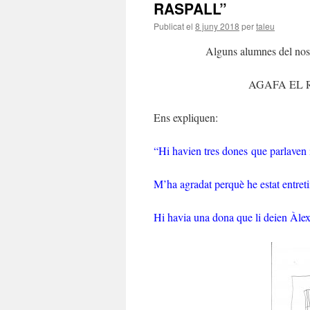
RASPALL”
Publicat el
8 juny 2018
per
taleu
Alguns alumnes del nostr
AGAFA EL RAS
Ens expliquen:
“Hi havien tres dones que parlaven i
M’ha agradat perquè he estat entreti
Hi havia una dona que li deien Àlex i