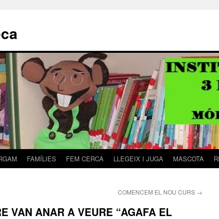
eca
RGAM
FAMÍLIES
FEM CERCA
LLEGEIX I JUGA
MASCOTA
R
COMENCEM EL NOU CURS
→
E VAN ANAR A VEURE “AGAFA EL