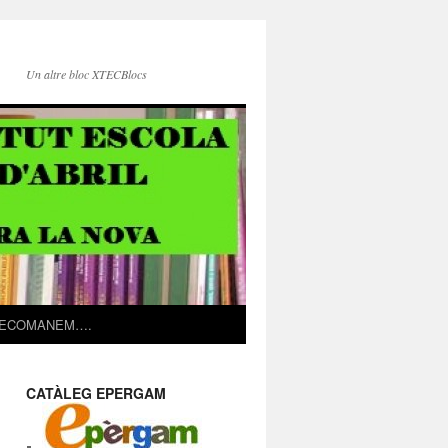
Un altre bloc XTECBlocs
ECOMANEM….
CATÀLEG EPERGAM