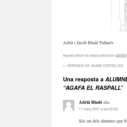
Adrià i Jacob Bladé Pallarés
Aquest article ha estat publicat en
GENE
←
XERRADA DE JAUME CENTELLES
Una resposta a
ALUMNE
“AGAFA EL RASPALL”
Adrià Bladé
diu:
11 març 2021 a les 20:52
Sóc un dels alumnes que hi