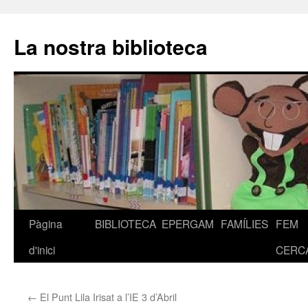
La nostra biblioteca
Pàgina
BIBLIOTECA
EPERGAM
FAMÍLIES
FEM
Vés
d'inici
CERC
al
contingut
←
El Punt Lila Irisat a l’IE 3 d’Abril