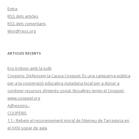
Entra
RSS
dels articles
RSS
dels comentaris
WordPress.org
ARTICLES RECENTS
Ens trobem amb la Judit
Cooperis: Defensem la Causa Cooppel. És una campanya pública
per a la cooperació educativa ciutadana local per a donar a
conèixer recursos d’interès social. Nosaltres tenim el Cooppel.
www.cooppel.org
Adhesions.-
COOPERIS
1.1.- Rebem el reconeixement moral de l’Ateneu de Tarragona en
el XXIV sopar de gala