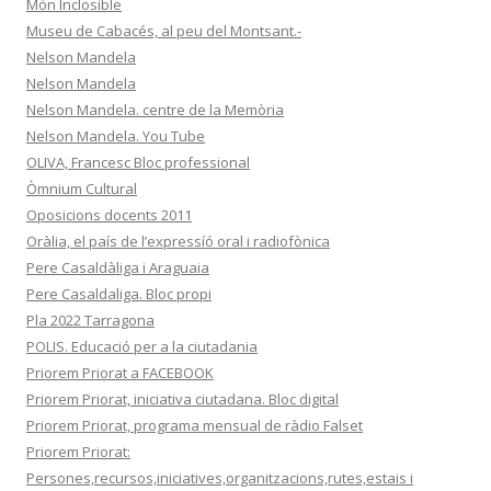
Món Inclosible
Museu de Cabacés, al peu del Montsant.-
Nelson Mandela
Nelson Mandela
Nelson Mandela. centre de la Memòria
Nelson Mandela. You Tube
OLIVA, Francesc Bloc professional
Òmnium Cultural
Oposicions docents 2011
Oràlia, el país de l’expressíó oral i radiofònica
Pere Casaldàliga i Araguaia
Pere Casaldaliga. Bloc propi
Pla 2022 Tarragona
POLIS. Educació per a la ciutadania
Priorem Priorat a FACEBOOK
Priorem Priorat, iniciativa ciutadana. Bloc digital
Priorem Priorat, programa mensual de ràdio Falset
Priorem Priorat:
Persones,recursos,iniciatives,organitzacions,rutes,estais i