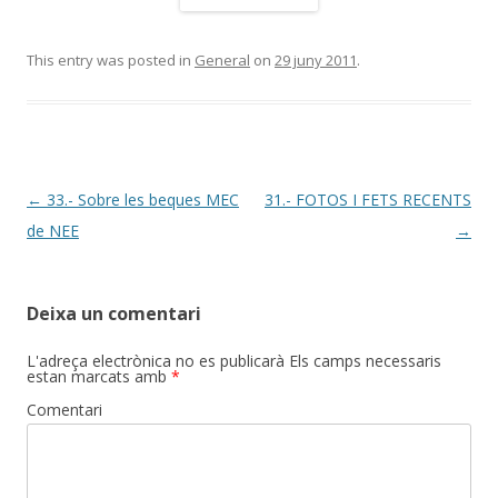
This entry was posted in
General
on
29 juny 2011
.
Post
←
33.- Sobre les beques MEC
31.- FOTOS I FETS RECENTS
navigation
de NEE
→
Deixa un comentari
L'adreça electrònica no es publicarà
Els camps necessaris
estan marcats amb
*
Comentari