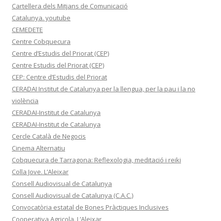
Cartellera dels Mitjans de Comunicació
Catalunya. youtube
CEMEDETE
Centre Cobquecura
Centre d’Estudis del Priorat (CEP)
Centre Estudis del Priorat (CEP)
CEP: Centre d’Estudis del Priorat
CERADAI Institut de Catalunya per la llengua, per la pau i la no
violència
CERADAI-Institut de Catalunya
CERADAI-Institut de Catalunya
Cercle Català de Negocis
Cinema Alternatiu
Cobquecura de Tarragona: Reflexologia, meditació i reiki
Colla Jove. L’Aleixar
Consell Audiovisual de Catalunya
Consell Audiovisual de Catalunya (C.A.C.)
Convocatòria estatal de Bones Pràctiques Inclusives
Cooperativa Agricola. L’Aleixar