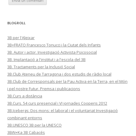
BLOGROLL
3B per l'Aleixar
3B+FRATO Francesco Tonucci i la Ciutat dels Infants
3B. Autor i actor. Investigació Activista Psicosocial
3B. Implantació a l'institut i a l'escola del 3B
3B. Tractaments per la Inclusió Social
3B.Club Ateneu de Tarragona i dos estudis de ràdio local
3B.Club de Corresponsals per la Pau Activa en la Terra, en el Món
i pel nostre Futur. Premsa i publicacions
3B.Curs a distància
3B.Curs. 54 curs presencial i VI jornades Cooperis 2012
3B.Icebergs: Dos mons: el laboral i el voluntariat Investigació
combinant entorns
3B.UNESCO 3B per la UNESCO
3BiN+Ka 3B Cabacés