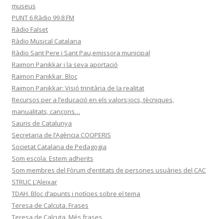
museus
PUNT 6 Ràdio 99.8 FM
Ràdio Falset
Ràdio Musical Catalana
Ràdio Sant Pere i Sant Pau,emissora municipal
Raimon Panikkar i la seva aportació
Raimon Panikkar. Bloc
Raimon Panikkar: Visió trinitària de la realitat
Recursos per a l’educació en els valors:jocs, tècniques,
manualitats, cançons…
Sauris de Catalunya
Secretaria de l’Agència COOPERIS
Societat Catalana de Pedagogia
Som escola. Estem adherits
Som membres del Fòrum d’entitats de persones usuàries del CAC
STRUC L’Aleixar
TDAH. Bloc d’apunts i notícies sobre el tema
Teresa de Calcuta. Frases
Teresa de Calcuta. Més frases