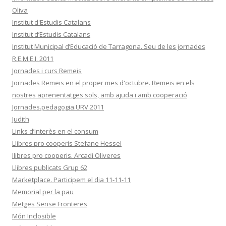
Oliva
Institut d'Estudis Catalans
Institut d’Estudis Catalans
Institut Municipal d’Educació de Tarragona. Seu de les jornades
R.E.M.E.I. 2011
Jornades i curs Remeis
Jornades Remeis en el proper mes d'octubre. Remeis en els
nostres aprenentatges sols, amb ajuda i amb cooperació
Jornades.pedagogia.URV.2011
Judith
Links d’interès en el consum
Llibres pro cooperis Stefane Hessel
llibres pro cooperis. Arcadi Oliveres
Llibres publicats Grup 62
Marketplace. Participem el dia 11-11-11
Memorial per la pau
Metges Sense Fronteres
Món Inclosible