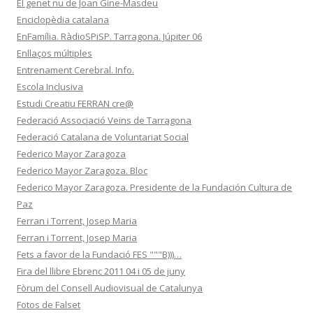
El genet nu de Joan Gine-Masdeu
Enciclopèdia catalana
EnFamília. RàdioSPiSP. Tarragona. Júpiter 06
Enllaços múltiples
Entrenament Cerebral. Info.
Escola Inclusiva
Estudi Creatiu FERRAN cre@
Federació Associació Veïns de Tarragona
Federació Catalana de Voluntariat Social
Federico Mayor Zaragoza
Federico Mayor Zaragoza. Bloc
Federico Mayor Zaragoza. Presidente de la Fundación Cultura de
Paz
Ferran i Torrent, Josep Maria
Ferran i Torrent, Josep Maria
Fets a favor de la Fundació FES """B)))…
Fira del llibre Ebrenc 2011 04 i 05 de juny
Fòrum del Consell Audiovisual de Catalunya
Fotos de Falset