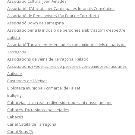
Associació Cultural Joan Amades
Associació d’Afectats per Cardiopaties Infantils Congènites
Associació de Pensionistes i 3a Edat de Torreforta
Associació Down de Tarragona
Associació per a la inclusió de persones amb trastorn d’espectre
autista
Associació Tarraco endefensadels consumidorsi dels usuaris de
Tarragona
Associacions de veïns de Tarragona. Relació
Associacions i Federacions de persones consumidores i usuàries
Autisme
Bastoners de l’Aleixar
Biblioteca municipal i comarcal de Falset
Bulliyng
Cabacejar, l’oci creatiu i diversió cooperant passejant per
Cabacés. Excursions i passejades
Cabacés
Canal Català de Tarragona
Canal Reus TV