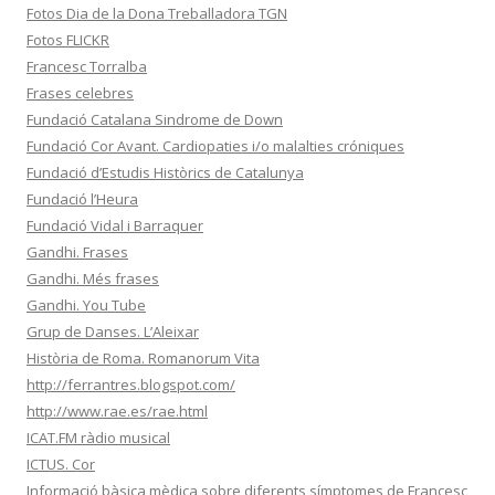
Fotos Dia de la Dona Treballadora TGN
Fotos FLICKR
Francesc Torralba
Frases celebres
Fundació Catalana Sindrome de Down
Fundació Cor Avant. Cardiopaties i/o malalties cróniques
Fundació d’Estudis Històrics de Catalunya
Fundació l’Heura
Fundació Vidal i Barraquer
Gandhi. Frases
Gandhi. Més frases
Gandhi. You Tube
Grup de Danses. L’Aleixar
Història de Roma. Romanorum Vita
http://ferrantres.blogspot.com/
http://www.rae.es/rae.html
ICAT.FM ràdio musical
ICTUS. Cor
Informació bàsica mèdica sobre diferents símptomes de Francesc