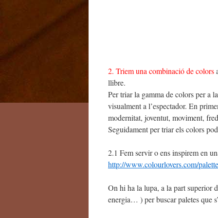
2. Triem una combinació de colors
a
llibre.
Per triar la gamma de colors per a l
visualment a l’espectador. En primer
modernitat, joventut, moviment, fre
Seguidament per triar els colors po
2.1 Fem servir o ens inspirem en una
http://www.colourlovers.com/palett
On hi ha la lupa, a la part superior 
energia… ) per buscar paletes que s