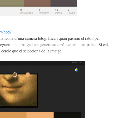
-wheel/
una icona d’una càmera fotogràfica i quan passem el ratolí per
reguem una imatge i ens genera automàticament una paleta. Si cal,
cercle que el selecciona de la imatge.