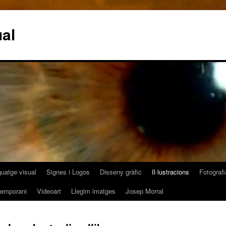
al
guatge visual
Signes i Logos
Disseny gràfic
Il·lustracions
Fotografi
temporani
Videoart
Llegim imatges
Josep Morral