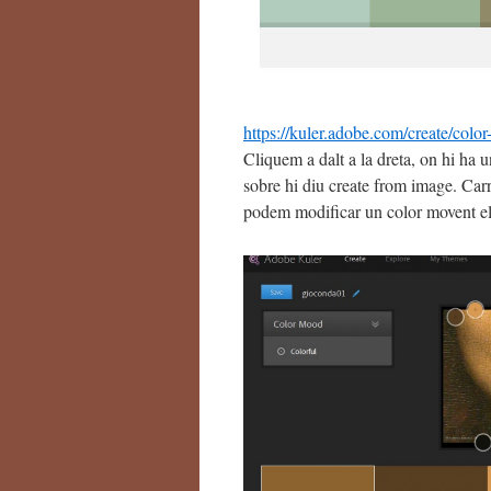
https://kuler.adobe.com/create/color
Cliquem a dalt a la dreta, on hi ha 
sobre hi diu create from image. Car
podem modificar un color movent el 