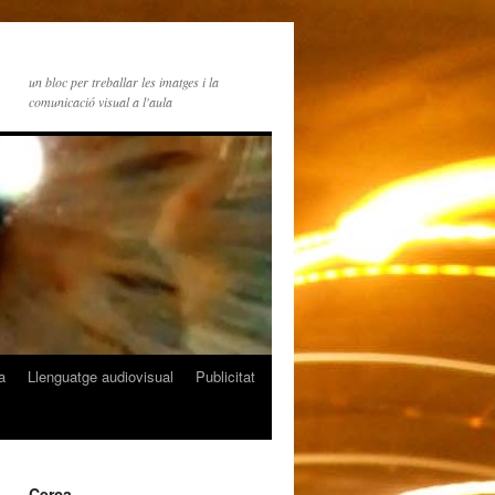
un bloc per treballar les imatges i la
comunicació visual a l'aula
a
Llenguatge audiovisual
Publicitat
Cerca