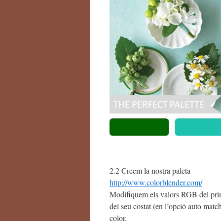
2.2 Creem la nostra paleta
http://www.colorblender.com/
Modifiquem els valors RGB del prim
del seu costat (en l’opció auto mat
color.