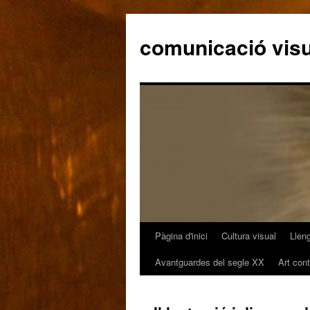
comunicació visu
Pàgina d'inici
Cultura visual
Llen
Vés
Avantguardes del segle XX
Art con
al
contingut