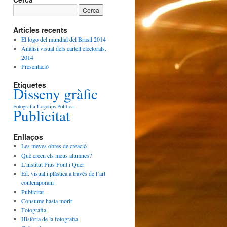
Articles recents
El logo del mundial del Brasil 2014
Anàlisi visual dels cartell electorals.
2014
Presentació
Etiquetes
Disseny gràfic
Fotografia
Logotips
Política
Publicitat
Enllaços
Les meves obres de creació
Què creen els meus alumnes?
L’institut Pius Font i Quer
Ed. visual i plàstica a través de l’art
contemporani
Publicitat
Consume hasta morir
Fotografia
Història de la fotografia