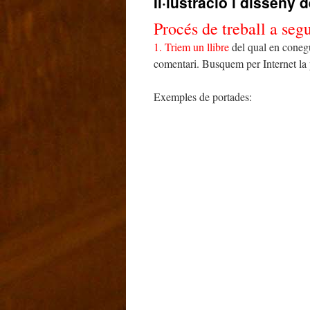
Il·lustració i disseny d
Procés de treball a segu
1. Triem un llibre
del qual en conegu
comentari. Busquem per Internet la p
Exemples de portades: