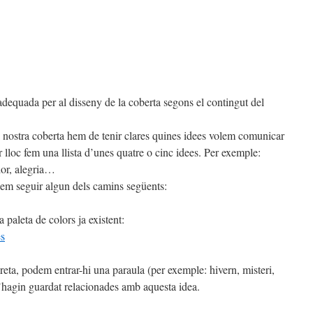
dequada per al disseny de la coberta segons el contingut del
a nostra coberta hem de tenir clares quines idees volem comunicar
 lloc fem una llista d’unes quatre o cinc idees. Per exemple:
dor, alegria…
dem seguir algun dels camins següents:
 paleta de colors ja existent:
es
dreta, podem entrar-hi una paraula (per exemple: hivern, misteri,
’hagin guardat relacionades amb aquesta idea.