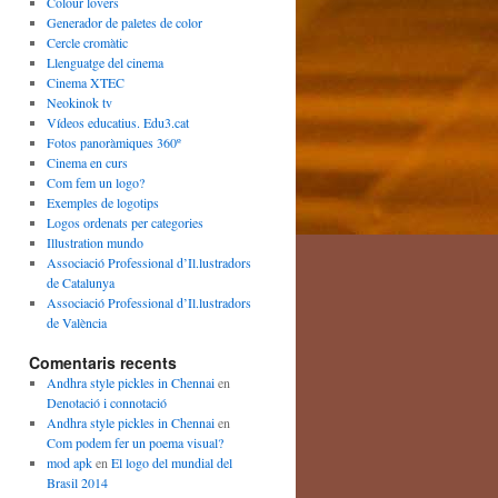
Colour lovers
Generador de paletes de color
Cercle cromàtic
Llenguatge del cinema
Cinema XTEC
Neokinok tv
Vídeos educatius. Edu3.cat
Fotos panoràmiques 360º
Cinema en curs
Com fem un logo?
Exemples de logotips
Logos ordenats per categories
Illustration mundo
Associació Professional d’Il.lustradors
de Catalunya
Associació Professional d’Il.lustradors
de València
Comentaris recents
Andhra style pickles in Chennai
en
Denotació i connotació
Andhra style pickles in Chennai
en
Com podem fer un poema visual?
mod apk
en
El logo del mundial del
Brasil 2014