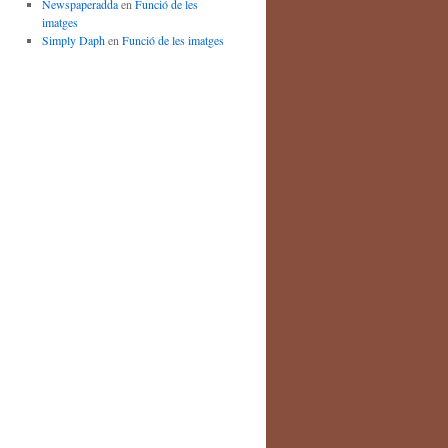
Newspaperadda
en
Funció de les
imatges
Simply Daph
en
Funció de les imatges