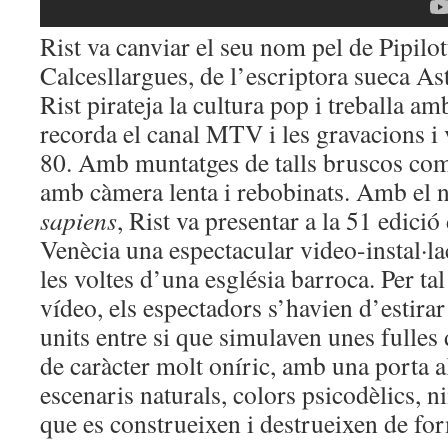
Rist va canviar el seu nom pel de Pipilot
Calcesllargues, de l’escriptora sueca Ast
Rist pirateja la cultura pop i treballa am
recorda el canal MTV i les gravacions i 
80. Amb muntatges de talls bruscos co
amb càmera lenta i rebobinats. Amb el
sapiens
, Rist va presentar a la 51 edició
Venècia una espectacular video-instal·la
les voltes d’una església barroca. Per tal
vídeo, els espectadors s’havien d’estira
units entre si que simulaven unes fulles 
de caràcter molt oníric, amb una porta a
escenaris naturals, colors psicodèlics, n
que es construeixen i destrueixen de fo