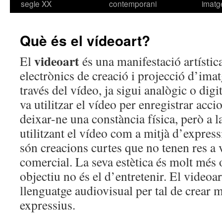
segle XX
contemporani
imatg
Què és el vídeoart?
videoart
El
és una manifestació artística
electrònics de creació i projecció d’im
través del vídeo, ja sigui analògic o digi
va utilitzar el vídeo per enregistrar accio
deixar-ne una constància física, però a l
utilitzant el vídeo com a mitjà d’expre
són creacions curtes que no tenen res a
comercial. La seva estètica és molt més o
objectiu no és el d’entretenir. El video
llenguatge audiovisual per tal de crear mi
expressius.