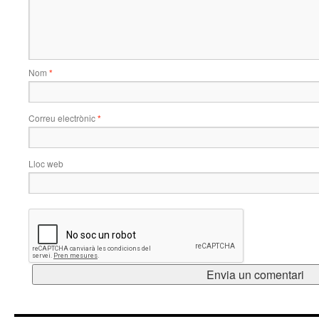
Nom
*
Correu electrònic
*
Lloc web