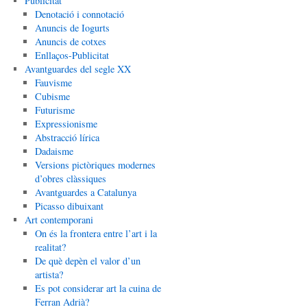
Publicitat
Denotació i connotació
Anuncis de Iogurts
Anuncis de cotxes
Enllaços-Publicitat
Avantguardes del segle XX
Fauvisme
Cubisme
Futurisme
Expressionisme
Abstracció lírica
Dadaisme
Versions pictòriques modernes
d’obres clàssiques
Avantguardes a Catalunya
Picasso dibuixant
Art contemporani
On és la frontera entre l’art i la
realitat?
De què depèn el valor d’un
artista?
Es pot considerar art la cuina de
Ferran Adrià?