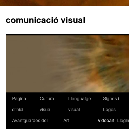
comunicació visual
Pàgina
Cultura
Llenguatge
Signes i
Vés
d'inici
visual
visual
Logos
al
Avantguardes del
Art
Videoart
Llegi
contingut