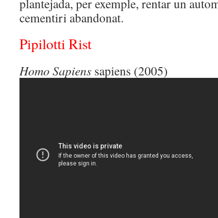
plantejada, per exemple, rentar un auto
cementiri abandonat.
Pipilotti Rist
Homo Sapiens
sapiens (2005)