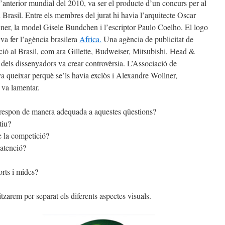
l’anterior mundial del 2010, va ser el producte d’un concurs per al
 Brasil. Entre els membres del jurat hi havia l’arquitecte Oscar
er, la model Gisele Bundchen i l’escriptor Paulo Coelho. El logo
va fer l’agència brasilera
Africa.
Una agència de publicitat de
ció al Brasil, com ara Gillette, Budweiser, Mitsubishi, Head &
 dels dissenyadors va crear controvèrsia. L’Associació de
va queixar perquè se’ls havia exclòs i Alexandre Wollner,
 va lamentar.
 respon de manera adequada a aquestes qüestions?
tiu?
de la competició?
 atenció?
orts i mides?
tzarem per separat els diferents aspectes visuals.