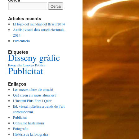
Articles recents
El logo del mundial del Brasil 2014
Anàlisi visual dels cartell electorals.
2014
Presentació
Etiquetes
Disseny gràfic
Fotografia
Logotips
Política
Publicitat
Enllaços
Les meves obres de creació
Què creen els meus alumnes?
L’institut Pius Font i Quer
Ed. visual i plàstica a través de l’art
contemporani
Publicitat
Consume hasta morir
Fotografia
Història de la fotografia