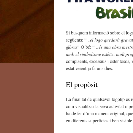
Si busquem informació sobre el logo
següents: “..
.el logo quedarà grava
glòria”
O bé: “
…és una obra mestra 
amb el simbolisme estètic, molt pro
complaents, excessius i ostentosos, 
estat veient ja fa uns dies.
El propòsit
La finalitat de qualsevol logotip és
com visualitzar la seva activitat o p
ha de fer d’una manera original, que
en diferents superfícies i ben visible