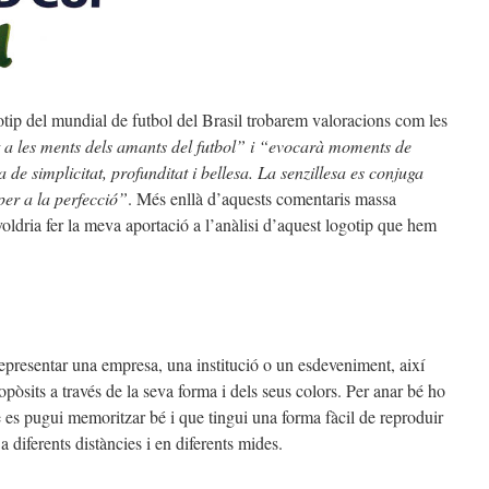
tip del mundial de futbol del Brasil trobarem valoracions com les
t a les ments dels amants del futbol” i “evocarà moments de
de simplicitat, profunditat i bellesa. La senzillesa es conjuga
per a la perfecció”
. Més enllà d’aquests comentaris massa
voldria fer la meva aportació a l’anàlisi d’aquest logotip que hem
 representar una empresa, una institució o un esdeveniment, així
ropòsits a través de la seva forma i dels seus colors. Per anar bé ho
 es pugui memoritzar bé i que tingui una forma fàcil de reproduir
 a diferents distàncies i en diferents mides.