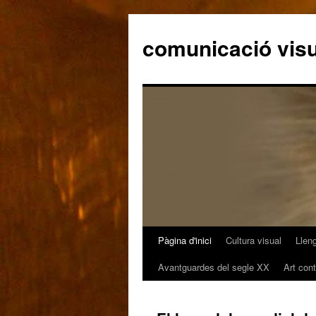
comunicació visu
Pàgina d'inici
Cultura visual
Llen
Vés
Avantguardes del segle XX
Art con
al
contingut