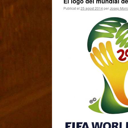
El logo del mundial de
Publicat el
25 agost 2014
per
Josep Morra