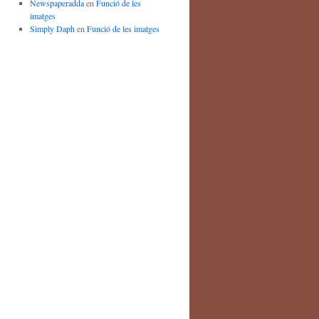
Newspaperadda
en
Funció de les
imatges
Simply Daph
en
Funció de les imatges