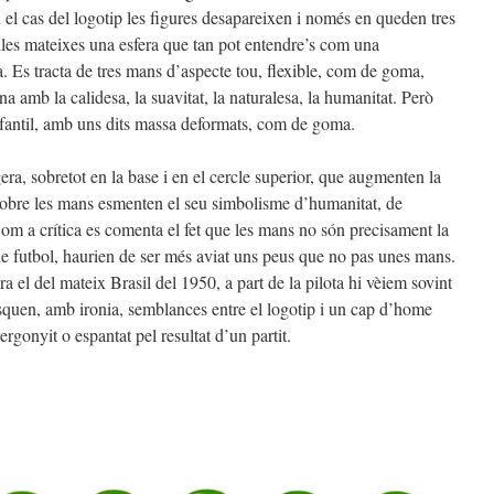
 el cas del logotip les figures desapareixen i només en queden tres
les mateixes una esfera que tan pot entendre’s com una
. Es tracta de tres mans d’aspecte tou, flexible, com de goma,
a amb la calidesa, la suavitat, la naturalesa, la humanitat. Però
fantil, amb uns dits massa deformats, com de goma.
era, sobretot en la base i en el cercle superior, que augmenten la
sobre les mans esmenten el seu simbolisme d’humanitat, de
Com a crítica es comenta el fet que les mans no són precisament la
 de futbol, haurien de ser més aviat uns peus que no pas unes mans.
a el del mateix Brasil del 1950, a part de la pilota hi vèiem sovint
usquen, amb ironia, semblances entre el logotip i un cap d’home
rgonyit o espantat pel resultat d’un partit.