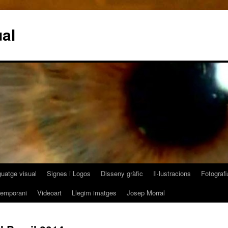
al
guatge visual
Signes i Logos
Disseny gràfic
Il·lustracions
Fotografi
temporani
Videoart
Llegim imatges
Josep Morral