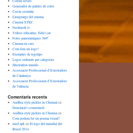
Colour lovers
Generador de paletes de color
Cercle cromàtic
Llenguatge del cinema
Cinema XTEC
Neokinok tv
Vídeos educatius. Edu3.cat
Fotos panoràmiques 360º
Cinema en curs
Com fem un logo?
Exemples de logotips
Logos ordenats per categories
Illustration mundo
Associació Professional d’Il.lustradors
de Catalunya
Associació Professional d’Il.lustradors
de València
Comentaris recents
Andhra style pickles in Chennai
en
Denotació i connotació
Andhra style pickles in Chennai
en
Com podem fer un poema visual?
mod apk
en
El logo del mundial del
Brasil 2014