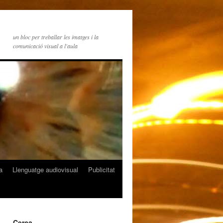
un bloc per treballar les imatges i la
comunicació visual a l'aula
a
Llenguatge audiovisual
Publicitat
Cerca