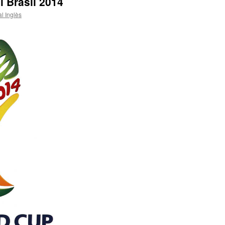
l Brasil 2014
l Inglès