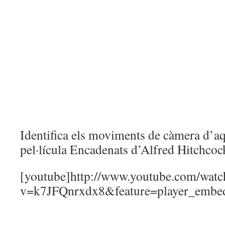
Identifica els moviments de càmera d’aq
pel·lícula Encadenats d’Alfred Hitchcoc
[youtube]http://www.youtube.com/watc
v=k7JFQnrxdx8&feature=player_embed