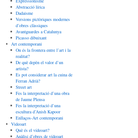
Expressionisme
Abstracció lírica
Dadaisme
Versions pictòriques modernes
d’obres clàssiques
Avantguardes a Catalunya
Picasso dibuixant
Art contemporani
On és la frontera entre l’art i la
realitat?
De què depèn el valor d’un
artista?
Es pot considerar art la cuina de
Ferran Adrià?
Street art
Fes la interpretació d’una obra
de Jaume Plensa
Fes la interpretació d’una
escultura d’Anish Kapoor
Enllaços-Art contemporani
Videoart
Què és el vídeoart?
Anàlisi d’obres de vídeoart