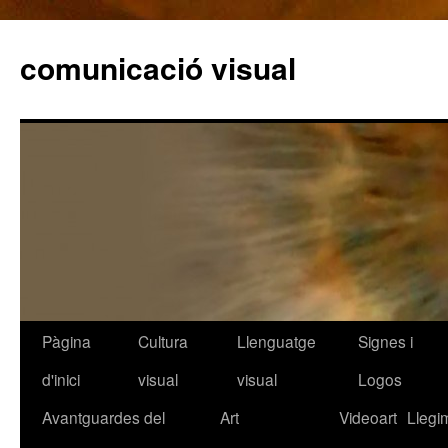
comunicació visual
Pàgina
Cultura
Llenguatge
Signes i
Vés
d'inici
visual
visual
Logos
al
Avantguardes del
Art
Videoart
Llegi
contingut