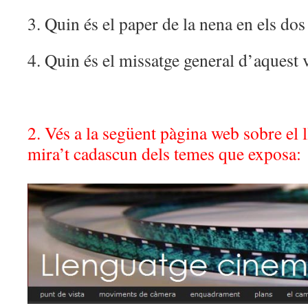
3. Quin és el paper de la nena en els do
4. Quin és el missatge general d’aquest 
2. Vés a la següent pàgina web sobre el 
mira’t cadascun dels temes que exposa: