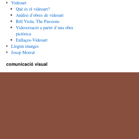
Videoart
Què és el vídeoart?
Anàlisi d’obres de vídeoart
Bill Viola, The Passions
Videocreació a partir d’una obra
pictòrica
Enllaços-Vídeoart
Llegim imatges
Josep Morral
comunicació visual