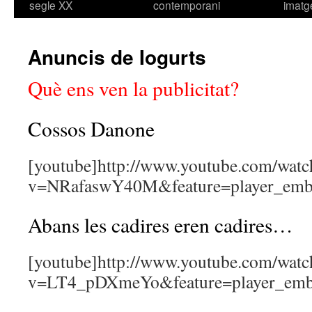
segle XX
contemporani
imatg
Anuncis de Iogurts
Què ens ven la publicitat?
Cossos Danone
[youtube]http://www.youtube.com/watc
v=NRafaswY40M&feature=player_embe
Abans les cadires eren cadires…
[youtube]http://www.youtube.com/watc
v=LT4_pDXmeYo&feature=player_embe