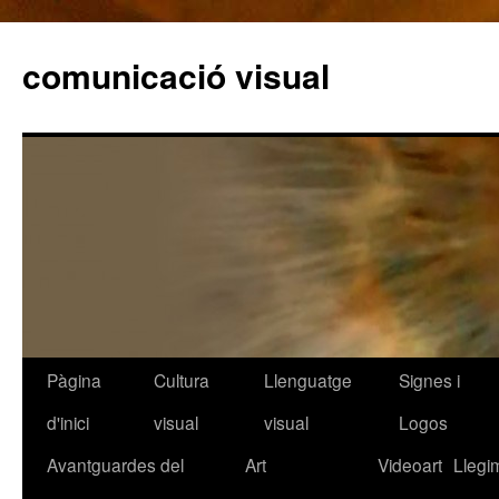
comunicació visual
Pàgina
Cultura
Llenguatge
Signes i
Vés
d'inici
visual
visual
Logos
al
Avantguardes del
Art
Videoart
Llegi
contingut