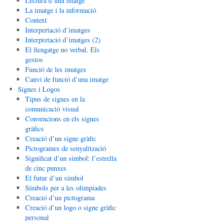
Lectura d’una imatge
La imatge i la informació
Context
Interpertació d’imatges
Interpretació d’imatges (2)
El llengatge no verbal. Els
gestos
Funció de les imatges
Canvi de funció d’una imatge
Signes i Logos
Tipus de signes en la
comunicació visual
Convencions en els signes
gràfics
Creació d’un signe gràfic
Pictogrames de senyalització
Significat d’un símbol: l’estrella
de cinc punxes
El futur d’un símbol
Símbols per a les olimpíades
Creació d’un pictograma
Creació d’un logo o signe gràfic
personal