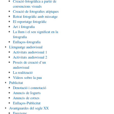
Creació fotogràfica a partir de
convencions visuals
Creació de fotografies atípiques
Retrat fotogràfic amb missatge
El reportatge fotogràfic
Art i fotografia
La llum i el seu significat en la
fotografia
Enllaços-fotografia
Llenguatge audiovisual
Activitats audiovisual 1
Activitats audiovisual 2
Procés de creació d’un
audiovisual
La realització
Vídeos sobre la pau
Publicitat
Denotació i connotació
Anuncis de Iogurts
Anuncis de cotxes
Enllaços-Publicitat
Avantguardes del segle XX
Fauvisme