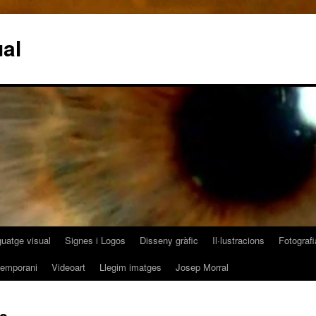
al
guatge visual
Signes i Logos
Disseny gràfic
Il·lustracions
Fotografi
temporani
Videoart
Llegim imatges
Josep Morral