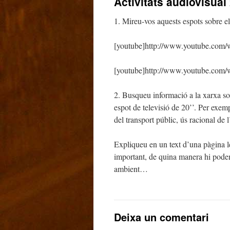
Activitats audiovisual
1. Mireu-vos aquests espots sobre el
[youtube]http://www.youtube.co
[youtube]http://www.youtube.com
2. Busqueu informació a la xarxa so
espot de televisió de 20’’. Per exem
del transport públic, ús racional de
Expliqueu en un text d’una pàgina le
important, de quina manera hi podem
ambient…
Deixa un comentari