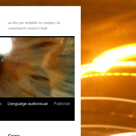
un bloc per treballar les imatges i la
comunicació visual a l'aula
a
Llenguatge audiovisual
Publicitat
Cerca