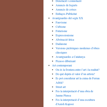
Denotació i connotació
Anuncis de Iogurts
Anuncis de cotxes
Enllaços-Publicitat
Avantguardes del segle XX
Fauvisme
Cubisme
Futurisme
Expressionisme
Abstracció lírica
Dadaisme
Versions pictòriques modernes d’obres
clàssiques
Avantguardes a Catalunya
Picasso dibuixant
Art contemporani
On és la frontera entre l’art i la realitat?
De què depèn el valor d’un artista?
Es pot considerar art la cuina de Ferran
Adrià?
Street art
Fes la interpretació d’una obra de
Jaume Plensa
Fes la interpretació d’una escultura
d’Anish Kapoor