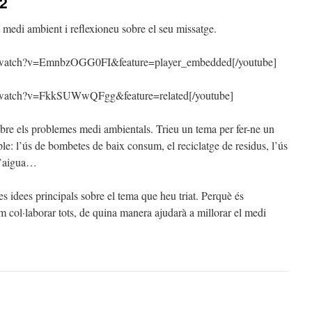
 2
 medi ambient i reflexioneu sobre el seu missatge.
m/watch?v=EmnbzOGG0FI&feature=player_embedded[/youtube]
/watch?v=FkkSUWwQFgg&feature=related[/youtube]
bre els problemes medi ambientals. Trieu un tema per fer-ne un
ple: l’ús de bombetes de baix consum, el reciclatge de residus, l’ús
 l’aigua…
s idees principals sobre el tema que heu triat. Perquè és
 col·laborar tots, de quina manera ajudarà a millorar el medi