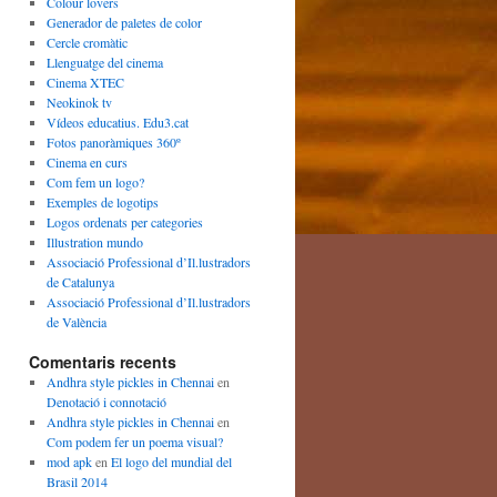
Colour lovers
Generador de paletes de color
Cercle cromàtic
Llenguatge del cinema
Cinema XTEC
Neokinok tv
Vídeos educatius. Edu3.cat
Fotos panoràmiques 360º
Cinema en curs
Com fem un logo?
Exemples de logotips
Logos ordenats per categories
Illustration mundo
Associació Professional d’Il.lustradors
de Catalunya
Associació Professional d’Il.lustradors
de València
Comentaris recents
Andhra style pickles in Chennai
en
Denotació i connotació
Andhra style pickles in Chennai
en
Com podem fer un poema visual?
mod apk
en
El logo del mundial del
Brasil 2014