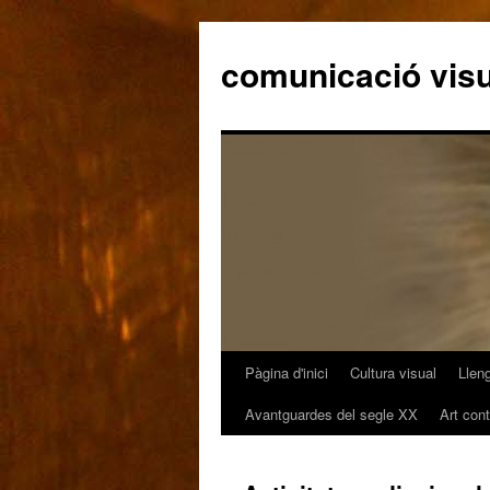
comunicació visu
Pàgina d'inici
Cultura visual
Llen
Vés
Avantguardes del segle XX
Art con
al
contingut