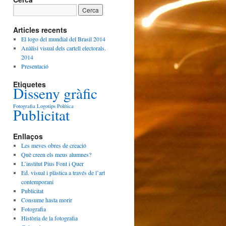
Articles recents
El logo del mundial del Brasil 2014
Anàlisi visual dels cartell electorals.
2014
Presentació
Etiquetes
Disseny gràfic
Fotografia
Logotips
Política
Publicitat
Enllaços
Les meves obres de creació
Què creen els meus alumnes?
L’institut Pius Font i Quer
Ed. visual i plàstica a través de l’art
contemporani
Publicitat
Consume hasta morir
Fotografia
Història de la fotografia