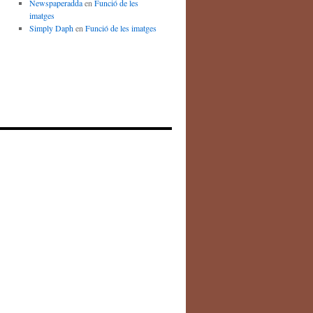
Newspaperadda
en
Funció de les
imatges
Simply Daph
en
Funció de les imatges