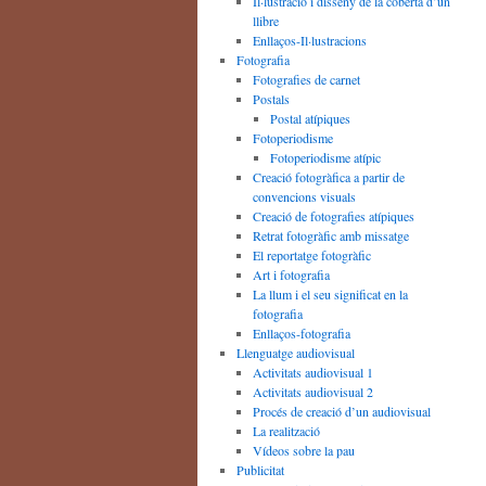
Il·lustració i disseny de la coberta d’un
llibre
Enllaços-Il·lustracions
Fotografia
Fotografies de carnet
Postals
Postal atípiques
Fotoperiodisme
Fotoperiodisme atípic
Creació fotogràfica a partir de
convencions visuals
Creació de fotografies atípiques
Retrat fotogràfic amb missatge
El reportatge fotogràfic
Art i fotografia
La llum i el seu significat en la
fotografia
Enllaços-fotografia
Llenguatge audiovisual
Activitats audiovisual 1
Activitats audiovisual 2
Procés de creació d’un audiovisual
La realització
Vídeos sobre la pau
Publicitat