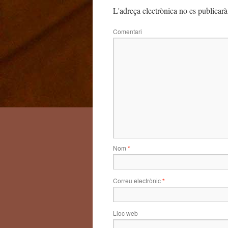
L'adreça electrònica no es publicarà
Comentari
Nom
*
Correu electrònic
*
Lloc web