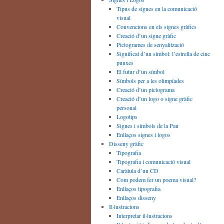
Tipus de signes en la comunicació
visual
Convencions en els signes gràfics
Creació d’un signe gràfic
Pictogrames de senyalització
Significat d’un símbol: l’estrella de cinc
punxes
El futur d’un símbol
Símbols per a les olimpíades
Creació d’un pictograma
Creació d’un logo o signe gràfic
personal
Logotips
Signes i símbols de la Pau
Enllaços signes i logos
Disseny gràfic
Tipografia
Tipografia i comunicació visual
Caràtula d’un CD
Com podem fer un poema visual?
Enllaços tipografia
Enllaços disseny
Il·lustracions
Interpretar il·lustracions