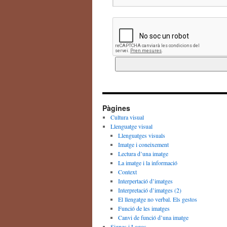
Pàgines
Cultura visual
Llenguatge visual
Llenguatges visuals
Imatge i coneixement
Lectura d’una imatge
La imatge i la informació
Context
Interpertació d’imatges
Interpretació d’imatges (2)
El llengatge no verbal. Els gestos
Funció de les imatges
Canvi de funció d’una imatge
Signes i Logos