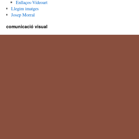
Enllaços-Vídeoart
Llegim imatges
Josep Morral
comunicació visual