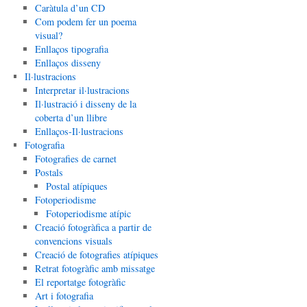
Caràtula d’un CD
Com podem fer un poema
visual?
Enllaços tipografia
Enllaços disseny
Il·lustracions
Interpretar il·lustracions
Il·lustració i disseny de la
coberta d’un llibre
Enllaços-Il·lustracions
Fotografia
Fotografies de carnet
Postals
Postal atípiques
Fotoperiodisme
Fotoperiodisme atípic
Creació fotogràfica a partir de
convencions visuals
Creació de fotografies atípiques
Retrat fotogràfic amb missatge
El reportatge fotogràfic
Art i fotografia