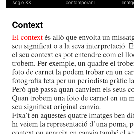
segle XX
contemporani
imatg
Context
El context
és allò que envolta un missatg
seu significat o a la seva interpretació. 
el seu context es pot entendre com el lloc
trobem. Per exemple, un quadre el trob
foto de carnet la podem trobar en un carn
fotografia feta per un periodista gràfic l
Però què passa quan canviem els seus co
Quan trobem una foto de carnet en un mu
seu significat original canvia.
Fixa’t en aquestes quatre imatges ben dif
hi veiem la representació d’una poma, p
context on apareix en canvia també el seu