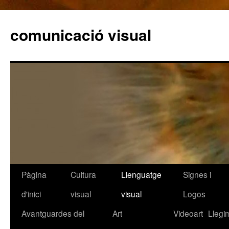
comunicació visual
Pàgina
Cultura
Llenguatge
Signes i
Vés
d'inici
visual
visual
Logos
al
Avantguardes del
Art
Videoart
Llegi
contingut