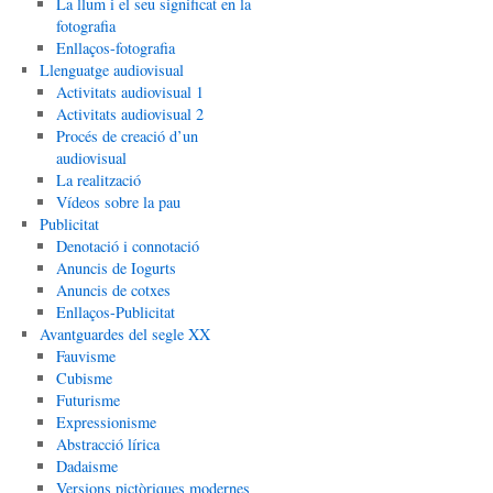
La llum i el seu significat en la
fotografia
Enllaços-fotografia
Llenguatge audiovisual
Activitats audiovisual 1
Activitats audiovisual 2
Procés de creació d’un
audiovisual
La realització
Vídeos sobre la pau
Publicitat
Denotació i connotació
Anuncis de Iogurts
Anuncis de cotxes
Enllaços-Publicitat
Avantguardes del segle XX
Fauvisme
Cubisme
Futurisme
Expressionisme
Abstracció lírica
Dadaisme
Versions pictòriques modernes