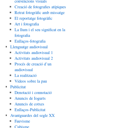
convencions visuals
Creació de fotografies atípiques
Retrat fotogràfic amb missatge
El reportatge fotogràfic
Art i fotografia
La llum i el seu significat en la
fotografia
Enllaços-fotografia
Llenguatge audiovisual
Activitats audiovisual 1
Activitats audiovisual 2
Procés de creació d’un
audiovisual
La realització
Vídeos sobre la pau
Publicitat
Denotació i connotació
Anuncis de Iogurts
Anuncis de cotxes
Enllaços-Publicitat
Avantguardes del segle XX
Fauvisme
Cubisme