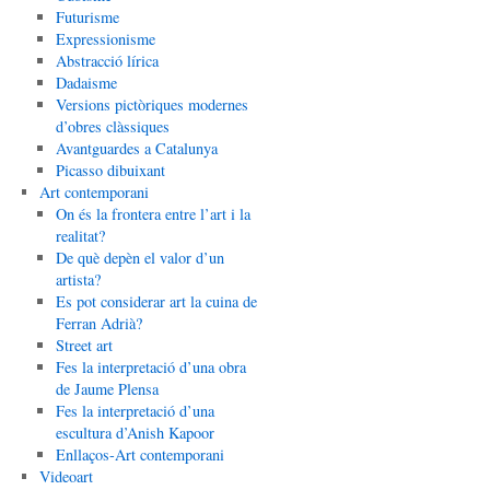
Futurisme
Expressionisme
Abstracció lírica
Dadaisme
Versions pictòriques modernes
d’obres clàssiques
Avantguardes a Catalunya
Picasso dibuixant
Art contemporani
On és la frontera entre l’art i la
realitat?
De què depèn el valor d’un
artista?
Es pot considerar art la cuina de
Ferran Adrià?
Street art
Fes la interpretació d’una obra
de Jaume Plensa
Fes la interpretació d’una
escultura d’Anish Kapoor
Enllaços-Art contemporani
Videoart