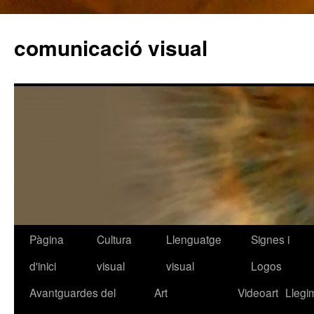
comunicació visual
Pàgina
Cultura
Llenguatge
Signes i
Vés
d'inici
visual
visual
Logos
al
Avantguardes del
Art
Videoart
Llegi
contingut