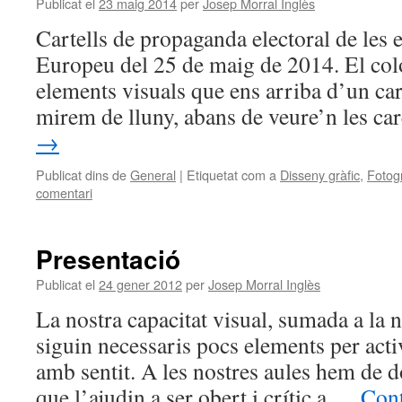
Publicat el
23 maig 2014
per
Josep Morral Inglès
Cartells de propaganda electoral de les 
Europeu del 25 de maig de 2014. El col
elements visuals que ens arriba d’un car
mirem de lluny, abans de veure’n les c
→
Publicat dins de
General
|
Etiquetat com a
Disseny gràfic
,
Fotogr
comentari
Presentació
Publicat el
24 gener 2012
per
Josep Morral Inglès
La nostra capacitat visual, sumada a la n
siguin necessaris pocs elements per acti
amb sentit. A les nostres aules hem de d
que l’ajudin a ser obert i crític a …
Cont