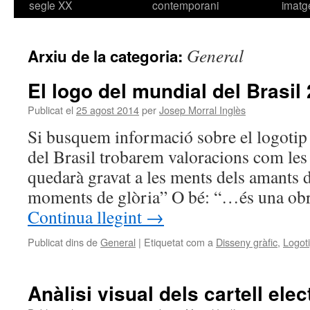
segle XX
contemporani
imatg
General
Arxiu de la categoria:
El logo del mundial del Brasil
Publicat el
25 agost 2014
per
Josep Morral Inglès
Si busquem informació sobre el logotip
del Brasil trobarem valoracions com le
quedarà gravat a les ments dels amants d
moments de glòria” O bé: “…és una ob
Continua llegint
→
Publicat dins de
General
|
Etiquetat com a
Disseny gràfic
,
Logot
Anàlisi visual dels cartell elec