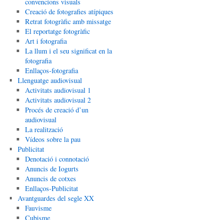
convencions visuals
Creació de fotografies atípiques
Retrat fotogràfic amb missatge
El reportatge fotogràfic
Art i fotografia
La llum i el seu significat en la
fotografia
Enllaços-fotografia
Llenguatge audiovisual
Activitats audiovisual 1
Activitats audiovisual 2
Procés de creació d’un
audiovisual
La realització
Vídeos sobre la pau
Publicitat
Denotació i connotació
Anuncis de Iogurts
Anuncis de cotxes
Enllaços-Publicitat
Avantguardes del segle XX
Fauvisme
Cubisme