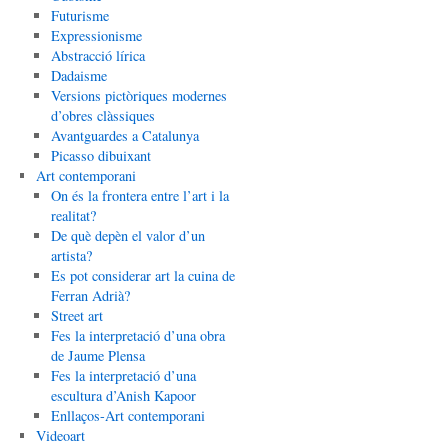
Futurisme
Expressionisme
Abstracció lírica
Dadaisme
Versions pictòriques modernes
d’obres clàssiques
Avantguardes a Catalunya
Picasso dibuixant
Art contemporani
On és la frontera entre l’art i la
realitat?
De què depèn el valor d’un
artista?
Es pot considerar art la cuina de
Ferran Adrià?
Street art
Fes la interpretació d’una obra
de Jaume Plensa
Fes la interpretació d’una
escultura d’Anish Kapoor
Enllaços-Art contemporani
Videoart