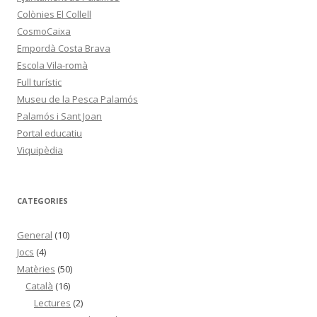
Colònies El Collell
CosmoCaixa
Empordà Costa Brava
Escola Vila-romà
Full turístic
Museu de la Pesca Palamós
Palamós i Sant Joan
Portal educatiu
Viquipèdia
CATEGORIES
General
(10)
Jocs
(4)
Matèries
(50)
Català
(16)
Lectures
(2)