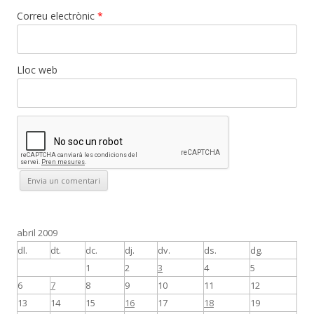
Correu electrònic
*
Lloc web
abril 2009
dl.
dt.
dc.
dj.
dv.
ds.
dg.
1
2
3
4
5
6
7
8
9
10
11
12
13
14
15
16
17
18
19