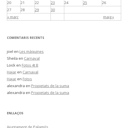
20
21
22
23
24
25
26
27
28
29
30
« març
maig »
COMENTARIS RECENTS
joel
en
Les màquines
Sheila
en
Carnaval
Loick
en
Fotos 4t B
Hajar
en
Carnaval
Hajar
en
Fotos
alexandra
en
Propietats de la suma
alexandra
en
Propietats de la suma
ENLLAÇOS
Ajuntament de Palamós