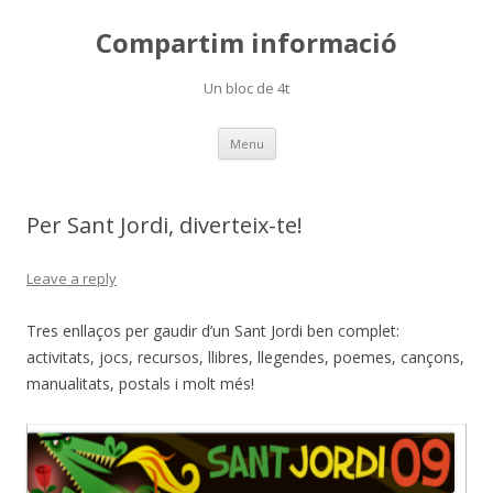
Compartim informació
Un bloc de 4t
Skip
Menu
to
content
Per Sant Jordi, diverteix-te!
Leave a reply
Tres enllaços per gaudir d’un Sant Jordi ben complet:
activitats, jocs, recursos, llibres, llegendes, poemes, cançons,
manualitats, postals i molt més!