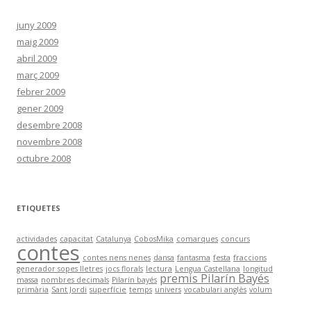
juny 2009
maig 2009
abril 2009
març 2009
febrer 2009
gener 2009
desembre 2008
novembre 2008
octubre 2008
ETIQUETES
actividades
capacitat
Catalunya
CobosMika
comarques
concurs
contes
contes nens nenes
dansa
fantasma
festa
fraccions
generador sopes lletres
jocs florals
lectura
Lengua Castellana
longitud
premis Pilarín Bayés
massa
nombres decimals
Pilarín bayés
primària
Sant Jordi
superfície
temps
univers
vocabulari anglès
volum