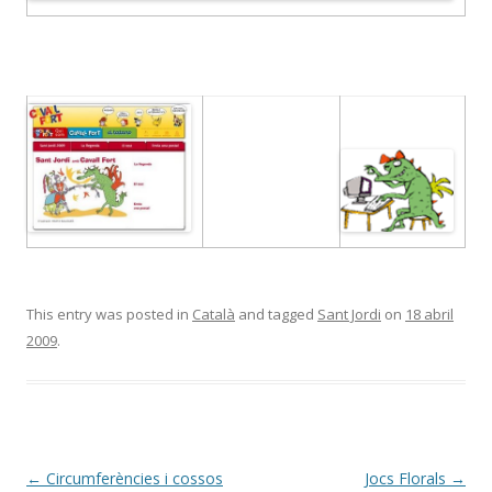
……
………………………………..
This entry was posted in
Català
and tagged
Sant Jordi
on
18 abril
2009
.
Post
←
Circumferències i cossos
Jocs Florals
→