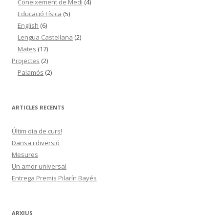
Coneixement de Medi
(4)
Educació Física
(5)
English
(6)
Lengua Castellana
(2)
Mates
(17)
Projectes
(2)
Palamós
(2)
ARTICLES RECENTS
Últim dia de curs!
Dansa i diversió
Mesures
Un amor universal
Entrega Premis Pilarín Bayés
ARXIUS