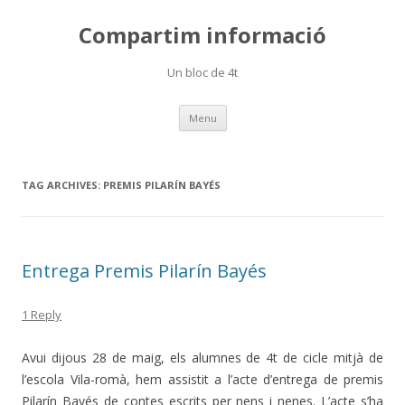
Compartim informació
Un bloc de 4t
Skip
Menu
to
content
TAG ARCHIVES:
PREMIS PILARÍN BAYÉS
Entrega Premis Pilarín Bayés
1 Reply
Avui dijous 28 de maig, els alumnes de 4t de cicle mitjà de
l’escola Vila-romà, hem assistit a l’acte d’entrega de premis
Pilarín Bayés de contes escrits per nens i nenes. L’acte s’ha