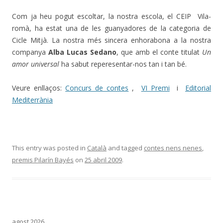
Com ja heu pogut escoltar, la nostra escola, el CEIP Vila-
romà, ha estat una de les guanyadores de la categoria de
Cicle Mitjà. La nostra més sincera enhorabona a la nostra
companya
Alba Lucas Sedano
, que amb el conte titulat
Un
amor universal
ha sabut reperesentar-nos tan i tan bé.
Veure enllaços:
Concurs de contes
,
VI Premi
i
Editorial
Mediterrània
This entry was posted in
Català
and tagged
contes nens nenes
,
premis Pilarín Bayés
on
25 abril 2009
.
agost 2026